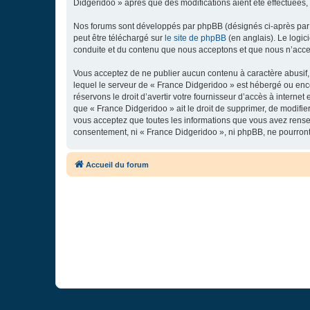
Didgeridoo » après que des modifications aient été effectuées,
Nos forums sont développés par phpBB (désignés ci-après par «
peut être téléchargé sur
le site de phpBB
(en anglais). Le logic
conduite et du contenu que nous acceptons et que nous n’acce
Vous acceptez de ne publier aucun contenu à caractère abusif, 
lequel le serveur de « France Didgeridoo » est hébergé ou enco
réservons le droit d’avertir votre fournisseur d’accès à internet
que « France Didgeridoo » ait le droit de supprimer, de modifie
vous acceptez que toutes les informations que vous avez rense
consentement, ni « France Didgeridoo », ni phpBB, ne pourron
Accueil du forum