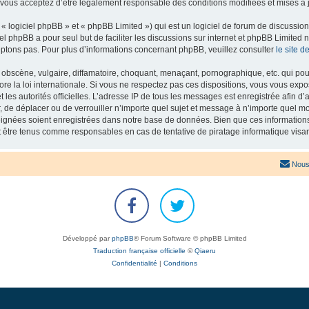
 vous acceptez d’être légalement responsable des conditions modifiées et mises à j
 logiciel phpBB » et « phpBB Limited ») qui est un logiciel de forum de discussio
iel phpBB a pour seul but de faciliter les discussions sur internet et phpBB Limit
ptons pas. Pour plus d’informations concernant phpBB, veuillez consulter
le site 
obscène, vulgaire, diffamatoire, choquant, menaçant, pornographique, etc. qui pourr
re la loi internationale. Si vous ne respectez pas ces dispositions, vous vous exp
 et les autorités officielles. L’adresse IP de tous les messages est enregistrée afin 
r, de déplacer ou de verrouiller n’importe quel sujet et message à n’importe quel mo
ignées soient enregistrées dans notre base de données. Bien que ces informations n
t être tenus comme responsables en cas de tentative de piratage informatique vis
Nous
Développé par
phpBB
® Forum Software © phpBB Limited
Traduction française officielle
©
Qiaeru
Confidentialité
|
Conditions