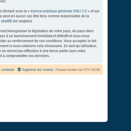
our.
ns déclaré sous la «
licence publique générale GNU 2.0
» et qui
ed ne peut en aucun cas être tenu comme responsable de la
de phpBB
(en anglais).
ait transgresser la législation de votre pays, du pays dans
osez à un bannissement immédiat et définitif et nous nous
d’aider au renforcement de ces conditions. Vous acceptez le fait
ment si nous estimons cela nécessaire. En tant qu’utilisateur,
e seront pas diffusées à une tierce partie sans votre
ant à compromettre vos données.
 contacter
Supprimer les cookies
Fuseau horaire sur
UTC+02:00