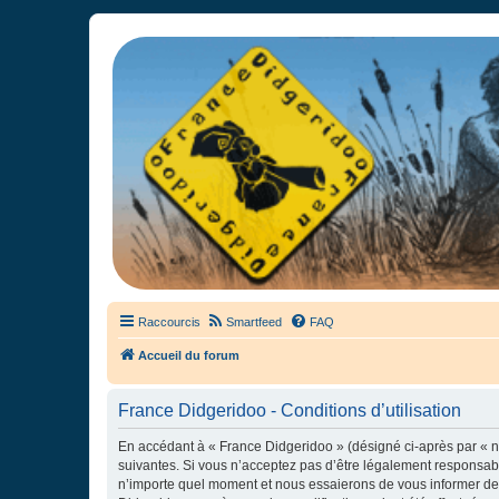
France Didgeridoo
Didgeridoo et Guimbarde sur France Didgeridoo - retrouvez la commun
Raccourcis
Smartfeed
FAQ
Accueil du forum
France Didgeridoo - Conditions d’utilisation
En accédant à « France Didgeridoo » (désigné ci-après par « no
suivantes. Si vous n’acceptez pas d’être légalement responsabl
n’importe quel moment et nous essaierons de vous informer de c