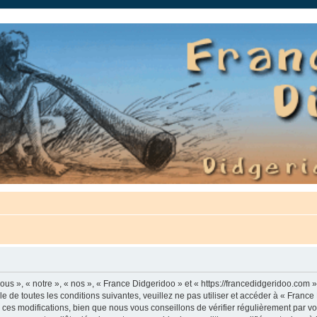
auté.
us », « notre », « nos », « France Didgeridoo » et « https://francedidgeridoo.com 
e de toutes les conditions suivantes, veuillez ne pas utiliser et accéder à « Franc
es modifications, bien que nous vous conseillons de vérifier régulièrement par vou