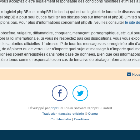
 vous acceptez d’être légalement responsable des conditions modifiées et mises à j
 logiciel phpBB » et « phpBB Limited ») qui est un logiciel de forum de discussio
iel phpBB a pour seul but de faciliter les discussions sur internet et phpBB Limit
ptons pas. Pour plus d’informations concernant phpBB, veuillez consulter
le site 
obscène, vulgaire, diffamatoire, choquant, menaçant, pornographique, etc. qui pourr
re la loi internationale. Si vous ne respectez pas ces dispositions, vous vous exp
 et les autorités officielles. L’adresse IP de tous les messages est enregistrée afin 
r, de déplacer ou de verrouiller n’importe quel sujet et message à n’importe quel mo
ignées soient enregistrées dans notre base de données. Bien que ces informations n
t être tenus comme responsables en cas de tentative de piratage informatique vis
Nous
Développé par
phpBB
® Forum Software © phpBB Limited
Traduction française officielle
©
Qiaeru
Confidentialité
|
Conditions