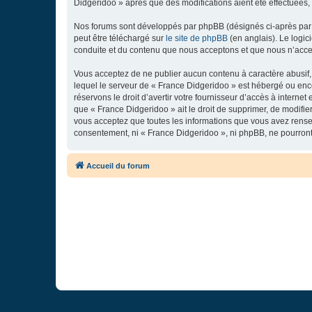
Didgeridoo » après que des modifications aient été effectuées,
Nos forums sont développés par phpBB (désignés ci-après par «
peut être téléchargé sur
le site de phpBB
(en anglais). Le logic
conduite et du contenu que nous acceptons et que nous n’acce
Vous acceptez de ne publier aucun contenu à caractère abusif, 
lequel le serveur de « France Didgeridoo » est hébergé ou enco
réservons le droit d’avertir votre fournisseur d’accès à internet
que « France Didgeridoo » ait le droit de supprimer, de modifie
vous acceptez que toutes les informations que vous avez rense
consentement, ni « France Didgeridoo », ni phpBB, ne pourron
Accueil du forum