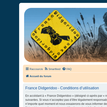
France Didgeridoo
Didgeridoo et Guimbarde sur France Didgeridoo - retrouvez la commun
Raccourcis
Smartfeed
FAQ
Accueil du forum
France Didgeridoo - Conditions d’utilisation
En accédant à « France Didgeridoo » (désigné ci-après par « no
suivantes. Si vous n’acceptez pas d’être légalement responsabl
n’importe quel moment et nous essaierons de vous informer de c