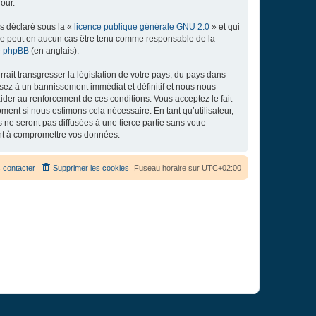
our.
ns déclaré sous la «
licence publique générale GNU 2.0
» et qui
ed ne peut en aucun cas être tenu comme responsable de la
de phpBB
(en anglais).
ait transgresser la législation de votre pays, du pays dans
osez à un bannissement immédiat et définitif et nous nous
d’aider au renforcement de ces conditions. Vous acceptez le fait
ment si nous estimons cela nécessaire. En tant qu’utilisateur,
e seront pas diffusées à une tierce partie sans votre
ant à compromettre vos données.
 contacter
Supprimer les cookies
Fuseau horaire sur
UTC+02:00