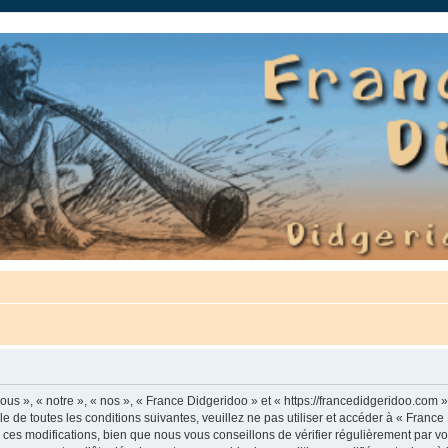
auté.
us », « notre », « nos », « France Didgeridoo » et « https://francedidgeridoo.com 
e de toutes les conditions suivantes, veuillez ne pas utiliser et accéder à « Franc
es modifications, bien que nous vous conseillons de vérifier régulièrement par vou