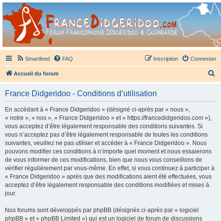
France Didgeridoo
Didgeridoo et Guimbarde sur France Didgeridoo - retrouvez la communauté.
Smartfeed
FAQ
Inscription
Connexion
R
Accueil du forum
e
France Didgeridoo - Conditions d’utilisation
c
h
En accédant à « France Didgeridoo » (désigné ci-après par « nous »,
« notre », « nos », « France Didgeridoo » et « https://francedidgeridoo.com »),
e
vous acceptez d’être légalement responsable des conditions suivantes. Si
r
vous n’acceptez pas d’être légalement responsable de toutes les conditions
suivantes, veuillez ne pas utiliser et accéder à « France Didgeridoo ». Nous
c
pouvons modifier ces conditions à n’importe quel moment et nous essaierons
h
de vous informer de ces modifications, bien que nous vous conseillons de
vérifier régulièrement par vous-même. En effet, si vous continuez à participer à
e
« France Didgeridoo » après que des modifications aient été effectuées, vous
r
acceptez d’être légalement responsable des conditions modifiées et mises à
jour.
Nos forums sont développés par phpBB (désignés ci-après par « logiciel
phpBB » et « phpBB Limited ») qui est un logiciel de forum de discussions