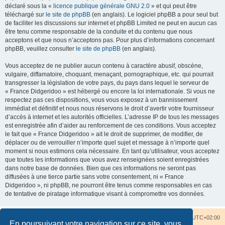
déclaré sous la «
licence publique générale GNU 2.0
» et qui peut être
téléchargé sur
le site de phpBB
(en anglais). Le logiciel phpBB a pour seul but
de faciliter les discussions sur internet et phpBB Limited ne peut en aucun cas
être tenu comme responsable de la conduite et du contenu que nous
acceptons et que nous n’acceptons pas. Pour plus d’informations concernant
phpBB, veuillez consulter
le site de phpBB
(en anglais).
Vous acceptez de ne publier aucun contenu à caractère abusif, obscène,
vulgaire, diffamatoire, choquant, menaçant, pornographique, etc. qui pourrait
transgresser la législation de votre pays, du pays dans lequel le serveur de
« France Didgeridoo » est hébergé ou encore la loi internationale. Si vous ne
respectez pas ces dispositions, vous vous exposez à un bannissement
immédiat et définitif et nous nous réservons le droit d’avertir votre fournisseur
d’accès à internet et les autorités officielles. L’adresse IP de tous les messages
est enregistrée afin d’aider au renforcement de ces conditions. Vous acceptez
le fait que « France Didgeridoo » ait le droit de supprimer, de modifier, de
déplacer ou de verrouiller n’importe quel sujet et message à n’importe quel
moment si nous estimons cela nécessaire. En tant qu’utilisateur, vous acceptez
que toutes les informations que vous avez renseignées soient enregistrées
dans notre base de données. Bien que ces informations ne seront pas
diffusées à une tierce partie sans votre consentement, ni « France
Didgeridoo », ni phpBB, ne pourront être tenus comme responsables en cas
de tentative de piratage informatique visant à compromettre vos données.
Accueil du forum
Nous contacter
Fuseau horaire sur
UTC+02:00
En poursuivant votre navigation sur ce site, vous