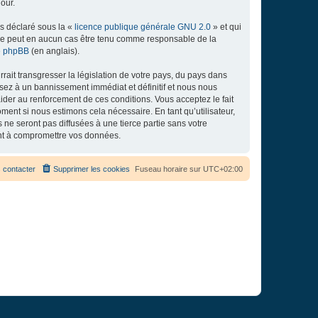
our.
ns déclaré sous la «
licence publique générale GNU 2.0
» et qui
ed ne peut en aucun cas être tenu comme responsable de la
de phpBB
(en anglais).
ait transgresser la législation de votre pays, du pays dans
osez à un bannissement immédiat et définitif et nous nous
d’aider au renforcement de ces conditions. Vous acceptez le fait
ment si nous estimons cela nécessaire. En tant qu’utilisateur,
e seront pas diffusées à une tierce partie sans votre
ant à compromettre vos données.
 contacter
Supprimer les cookies
Fuseau horaire sur
UTC+02:00