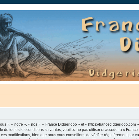
auté.
us », « notre », « nos », « France Didgeridoo » et « https://francedidgeridoo.com 
e de toutes les conditions suivantes, veuillez ne pas utiliser et accéder à « Franc
es modifications, bien que nous vous conseillons de vérifier régulièrement par vou