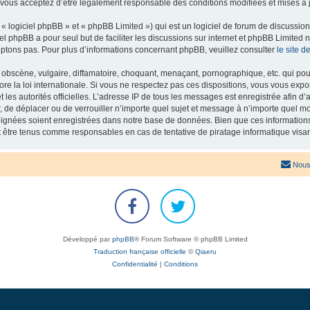
 vous acceptez d’être légalement responsable des conditions modifiées et mises à j
 logiciel phpBB » et « phpBB Limited ») qui est un logiciel de forum de discussio
iel phpBB a pour seul but de faciliter les discussions sur internet et phpBB Limit
ptons pas. Pour plus d’informations concernant phpBB, veuillez consulter
le site 
obscène, vulgaire, diffamatoire, choquant, menaçant, pornographique, etc. qui pourr
re la loi internationale. Si vous ne respectez pas ces dispositions, vous vous exp
 et les autorités officielles. L’adresse IP de tous les messages est enregistrée afin 
r, de déplacer ou de verrouiller n’importe quel sujet et message à n’importe quel mo
ignées soient enregistrées dans notre base de données. Bien que ces informations n
t être tenus comme responsables en cas de tentative de piratage informatique vis
Nous
Développé par
phpBB
® Forum Software © phpBB Limited
Traduction française officielle
©
Qiaeru
Confidentialité
|
Conditions