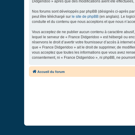
Didgeridoo » après que des modifications aient été effectuées,
Nos forums sont développés par phpBB (désignés ci-après par «
peut être téléchargé sur
le site de phpBB
(en anglais). Le logic
conduite et du contenu que nous acceptons et que nous n’acce
Vous acceptez de ne publier aucun contenu à caractère abusif, 
lequel le serveur de « France Didgeridoo » est hébergé ou enco
réservons le droit d’avertir votre fournisseur d’accès à internet
que « France Didgeridoo » ait le droit de supprimer, de modifie
vous acceptez que toutes les informations que vous avez rense
consentement, ni « France Didgeridoo », ni phpBB, ne pourron
Accueil du forum