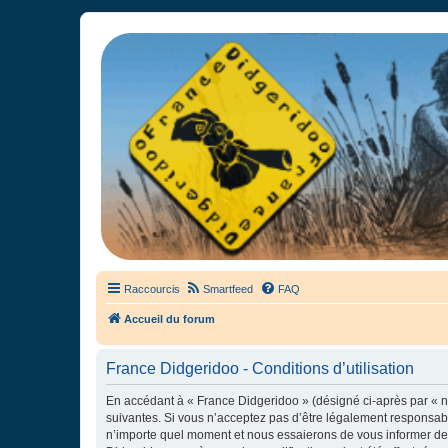
France Didgeridoo
Didgeridoo et Guimbarde sur France Didgeridoo - retrouvez la commun
Raccourcis
Smartfeed
FAQ
Accueil du forum
France Didgeridoo - Conditions d’utilisation
En accédant à « France Didgeridoo » (désigné ci-après par « no
suivantes. Si vous n’acceptez pas d’être légalement responsabl
n’importe quel moment et nous essaierons de vous informer de c