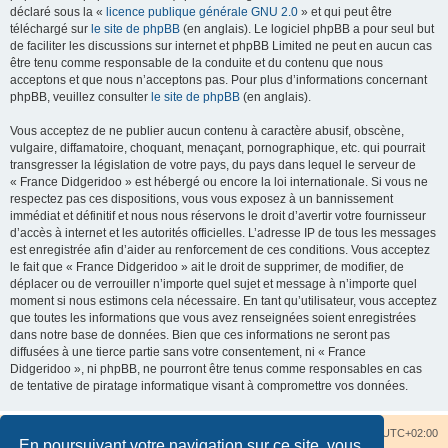
déclaré sous la «
licence publique générale GNU 2.0
» et qui peut être
téléchargé sur
le site de phpBB
(en anglais). Le logiciel phpBB a pour seul but
de faciliter les discussions sur internet et phpBB Limited ne peut en aucun cas
être tenu comme responsable de la conduite et du contenu que nous
acceptons et que nous n’acceptons pas. Pour plus d’informations concernant
phpBB, veuillez consulter
le site de phpBB
(en anglais).
Vous acceptez de ne publier aucun contenu à caractère abusif, obscène,
vulgaire, diffamatoire, choquant, menaçant, pornographique, etc. qui pourrait
transgresser la législation de votre pays, du pays dans lequel le serveur de
« France Didgeridoo » est hébergé ou encore la loi internationale. Si vous ne
respectez pas ces dispositions, vous vous exposez à un bannissement
immédiat et définitif et nous nous réservons le droit d’avertir votre fournisseur
d’accès à internet et les autorités officielles. L’adresse IP de tous les messages
est enregistrée afin d’aider au renforcement de ces conditions. Vous acceptez
le fait que « France Didgeridoo » ait le droit de supprimer, de modifier, de
déplacer ou de verrouiller n’importe quel sujet et message à n’importe quel
moment si nous estimons cela nécessaire. En tant qu’utilisateur, vous acceptez
que toutes les informations que vous avez renseignées soient enregistrées
dans notre base de données. Bien que ces informations ne seront pas
diffusées à une tierce partie sans votre consentement, ni « France
Didgeridoo », ni phpBB, ne pourront être tenus comme responsables en cas
de tentative de piratage informatique visant à compromettre vos données.
Accueil du forum
Nous contacter
Fuseau horaire sur
UTC+02:00
En poursuivant votre navigation sur ce site, vous