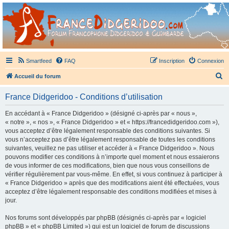
France Didgeridoo
Didgeridoo et Guimbarde sur France Didgeridoo - retrouvez la communauté.
Smartfeed
FAQ
Inscription
Connexion
R
Accueil du forum
e
France Didgeridoo - Conditions d’utilisation
c
h
En accédant à « France Didgeridoo » (désigné ci-après par « nous »,
« notre », « nos », « France Didgeridoo » et « https://francedidgeridoo.com »),
e
vous acceptez d’être légalement responsable des conditions suivantes. Si
r
vous n’acceptez pas d’être légalement responsable de toutes les conditions
suivantes, veuillez ne pas utiliser et accéder à « France Didgeridoo ». Nous
c
pouvons modifier ces conditions à n’importe quel moment et nous essaierons
h
de vous informer de ces modifications, bien que nous vous conseillons de
vérifier régulièrement par vous-même. En effet, si vous continuez à participer à
e
« France Didgeridoo » après que des modifications aient été effectuées, vous
r
acceptez d’être légalement responsable des conditions modifiées et mises à
jour.
Nos forums sont développés par phpBB (désignés ci-après par « logiciel
phpBB » et « phpBB Limited ») qui est un logiciel de forum de discussions