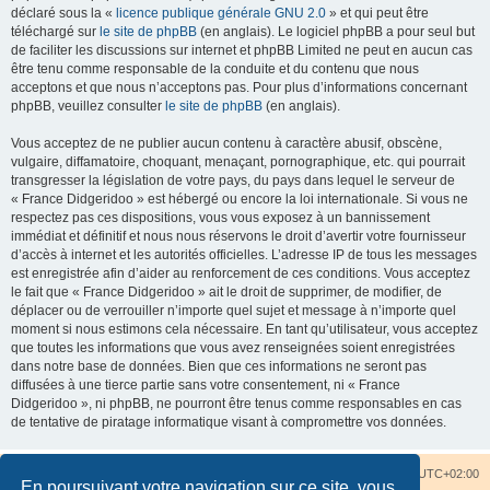
déclaré sous la «
licence publique générale GNU 2.0
» et qui peut être
téléchargé sur
le site de phpBB
(en anglais). Le logiciel phpBB a pour seul but
de faciliter les discussions sur internet et phpBB Limited ne peut en aucun cas
être tenu comme responsable de la conduite et du contenu que nous
acceptons et que nous n’acceptons pas. Pour plus d’informations concernant
phpBB, veuillez consulter
le site de phpBB
(en anglais).
Vous acceptez de ne publier aucun contenu à caractère abusif, obscène,
vulgaire, diffamatoire, choquant, menaçant, pornographique, etc. qui pourrait
transgresser la législation de votre pays, du pays dans lequel le serveur de
« France Didgeridoo » est hébergé ou encore la loi internationale. Si vous ne
respectez pas ces dispositions, vous vous exposez à un bannissement
immédiat et définitif et nous nous réservons le droit d’avertir votre fournisseur
d’accès à internet et les autorités officielles. L’adresse IP de tous les messages
est enregistrée afin d’aider au renforcement de ces conditions. Vous acceptez
le fait que « France Didgeridoo » ait le droit de supprimer, de modifier, de
déplacer ou de verrouiller n’importe quel sujet et message à n’importe quel
moment si nous estimons cela nécessaire. En tant qu’utilisateur, vous acceptez
que toutes les informations que vous avez renseignées soient enregistrées
dans notre base de données. Bien que ces informations ne seront pas
diffusées à une tierce partie sans votre consentement, ni « France
Didgeridoo », ni phpBB, ne pourront être tenus comme responsables en cas
de tentative de piratage informatique visant à compromettre vos données.
Accueil du forum
Nous contacter
Fuseau horaire sur
UTC+02:00
En poursuivant votre navigation sur ce site, vous