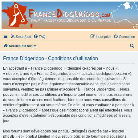
France Didgeridoo
Didgeridoo et Guimbarde sur France Didgeridoo - retrouvez la communauté.
Smartfeed
FAQ
Inscription
Connexion
R
Accueil du forum
e
France Didgeridoo - Conditions d’utilisation
c
h
En accédant à « France Didgeridoo » (désigné ci-après par « nous »,
« notre », « nos », « France Didgeridoo » et « https://francedidgeridoo.com »),
e
vous acceptez d’être légalement responsable des conditions suivantes. Si
r
vous n’acceptez pas d’être légalement responsable de toutes les conditions
suivantes, veuillez ne pas utiliser et accéder à « France Didgeridoo ». Nous
c
pouvons modifier ces conditions à n’importe quel moment et nous essaierons
h
de vous informer de ces modifications, bien que nous vous conseillons de
vérifier régulièrement par vous-même. En effet, si vous continuez à participer à
e
« France Didgeridoo » après que des modifications aient été effectuées, vous
r
acceptez d’être légalement responsable des conditions modifiées et mises à
jour.
Nos forums sont développés par phpBB (désignés ci-après par « logiciel
phpBB » et « phpBB Limited ») qui est un logiciel de forum de discussions