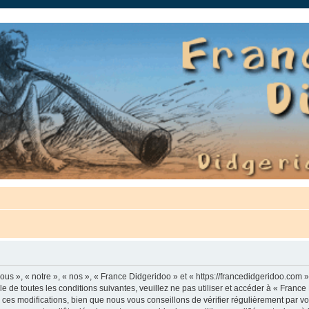
auté.
us », « notre », « nos », « France Didgeridoo » et « https://francedidgeridoo.com 
e de toutes les conditions suivantes, veuillez ne pas utiliser et accéder à « Franc
es modifications, bien que nous vous conseillons de vérifier régulièrement par vou