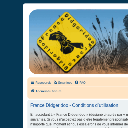
France Didgeridoo
Didgeridoo et Guimbarde sur France Didgeridoo - retrouvez la commun
Raccourcis
Smartfeed
FAQ
Accueil du forum
France Didgeridoo - Conditions d’utilisation
En accédant à « France Didgeridoo » (désigné ci-après par « no
suivantes. Si vous n’acceptez pas d’être légalement responsabl
n’importe quel moment et nous essaierons de vous informer de c