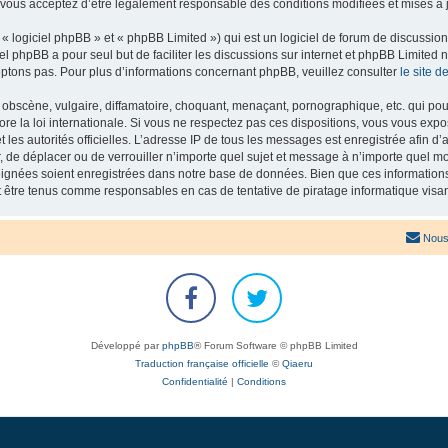
 vous acceptez d’être légalement responsable des conditions modifiées et mises à j
 logiciel phpBB » et « phpBB Limited ») qui est un logiciel de forum de discussio
iel phpBB a pour seul but de faciliter les discussions sur internet et phpBB Limit
ptons pas. Pour plus d’informations concernant phpBB, veuillez consulter
le site 
obscène, vulgaire, diffamatoire, choquant, menaçant, pornographique, etc. qui pourr
re la loi internationale. Si vous ne respectez pas ces dispositions, vous vous exp
 et les autorités officielles. L’adresse IP de tous les messages est enregistrée afin 
r, de déplacer ou de verrouiller n’importe quel sujet et message à n’importe quel mo
ignées soient enregistrées dans notre base de données. Bien que ces informations n
t être tenus comme responsables en cas de tentative de piratage informatique vis
Nous
Développé par
phpBB
® Forum Software © phpBB Limited
Traduction française officielle
©
Qiaeru
Confidentialité
|
Conditions