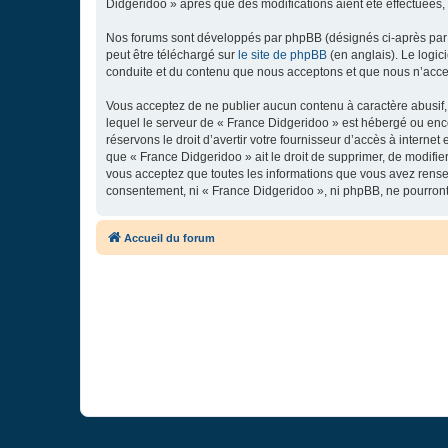
Didgeridoo » après que des modifications aient été effectuées,
Nos forums sont développés par phpBB (désignés ci-après par «
peut être téléchargé sur
le site de phpBB
(en anglais). Le logic
conduite et du contenu que nous acceptons et que nous n’acce
Vous acceptez de ne publier aucun contenu à caractère abusif, 
lequel le serveur de « France Didgeridoo » est hébergé ou enco
réservons le droit d’avertir votre fournisseur d’accès à internet
que « France Didgeridoo » ait le droit de supprimer, de modifie
vous acceptez que toutes les informations que vous avez rense
consentement, ni « France Didgeridoo », ni phpBB, ne pourron
Accueil du forum