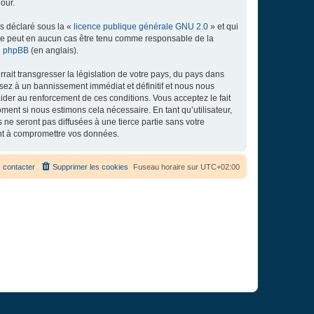
our.
ns déclaré sous la «
licence publique générale GNU 2.0
» et qui
ed ne peut en aucun cas être tenu comme responsable de la
de phpBB
(en anglais).
ait transgresser la législation de votre pays, du pays dans
osez à un bannissement immédiat et définitif et nous nous
d’aider au renforcement de ces conditions. Vous acceptez le fait
ment si nous estimons cela nécessaire. En tant qu’utilisateur,
e seront pas diffusées à une tierce partie sans votre
ant à compromettre vos données.
 contacter
Supprimer les cookies
Fuseau horaire sur
UTC+02:00