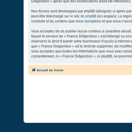
Didgeridoo » après que des modifications aient été effectuées,
Nos forums sont développés par phpBB (désignés ci-après par «
peut être téléchargé sur
le site de phpBB
(en anglais). Le logic
conduite et du contenu que nous acceptons et que nous n’acce
Vous acceptez de ne publier aucun contenu à caractère abusif, 
lequel le serveur de « France Didgeridoo » est hébergé ou enco
réservons le droit d’avertir votre fournisseur d’accès à internet
que « France Didgeridoo » ait le droit de supprimer, de modifie
vous acceptez que toutes les informations que vous avez rense
consentement, ni « France Didgeridoo », ni phpBB, ne pourron
Accueil du forum