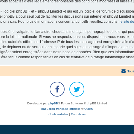
 vous acceptez d’être légalement responsable des conditions modifiées et mises à j
 logiciel phpBB » et « phpBB Limited ») qui est un logiciel de forum de discussio
iel phpBB a pour seul but de faciliter les discussions sur internet et phpBB Limit
ptons pas. Pour plus d’informations concernant phpBB, veuillez consulter
le site 
obscène, vulgaire, diffamatoire, choquant, menaçant, pornographique, etc. qui pourr
re la loi internationale. Si vous ne respectez pas ces dispositions, vous vous exp
 et les autorités officielles. L’adresse IP de tous les messages est enregistrée afin 
r, de déplacer ou de verrouiller n’importe quel sujet et message à n’importe quel mo
ignées soient enregistrées dans notre base de données. Bien que ces informations n
t être tenus comme responsables en cas de tentative de piratage informatique vis
Nous
Développé par
phpBB
® Forum Software © phpBB Limited
Traduction française officielle
©
Qiaeru
Confidentialité
|
Conditions