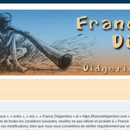
auté.
us », « notre », « nos », « France Didgeridoo » et « https://francedidgeridoo.com 
e de toutes les conditions suivantes, veuillez ne pas utiliser et accéder à « Franc
es modifications, bien que nous vous conseillons de vérifier régulièrement par vou