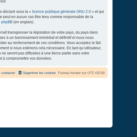
our.
ns déclaré sous la «
licence publique générale GNU 2.0
» et qui
ed ne peut en aucun cas être tenu comme responsable de la
de phpBB
(en anglais).
ait transgresser la législation de votre pays, du pays dans
osez à un bannissement immédiat et définitif et nous nous
d’aider au renforcement de ces conditions. Vous acceptez le fait
ment si nous estimons cela nécessaire. En tant qu’utilisateur,
e seront pas diffusées à une tierce partie sans votre
ant à compromettre vos données.
 contacter
Supprimer les cookies
Fuseau horaire sur
UTC+02:00