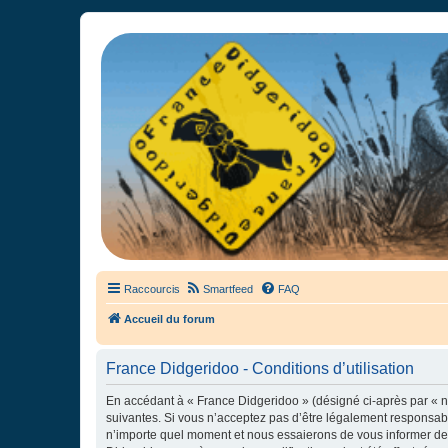
France Didgeridoo
Didgeridoo et Guimbarde sur France Didgeridoo - retrouvez la commun
Raccourcis
Smartfeed
FAQ
Accueil du forum
France Didgeridoo - Conditions d’utilisation
En accédant à « France Didgeridoo » (désigné ci-après par « no
suivantes. Si vous n’acceptez pas d’être légalement responsabl
n’importe quel moment et nous essaierons de vous informer de c