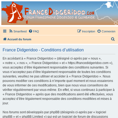
France Didgeridoo
Didgeridoo et Guimbarde sur France Didgeridoo - retrouvez la communauté.
Smartfeed
FAQ
Inscription
Connexion
R
Accueil du forum
e
France Didgeridoo - Conditions d’utilisation
c
h
En accédant à « France Didgeridoo » (désigné ci-après par « nous »,
« notre », « nos », « France Didgeridoo » et « https://francedidgeridoo.com »),
e
vous acceptez d’être légalement responsable des conditions suivantes. Si
r
vous n’acceptez pas d’être légalement responsable de toutes les conditions
suivantes, veuillez ne pas utiliser et accéder à « France Didgeridoo ». Nous
c
pouvons modifier ces conditions à n’importe quel moment et nous essaierons
h
de vous informer de ces modifications, bien que nous vous conseillons de
vérifier régulièrement par vous-même. En effet, si vous continuez à participer à
e
« France Didgeridoo » après que des modifications aient été effectuées, vous
r
acceptez d’être légalement responsable des conditions modifiées et mises à
jour.
Nos forums sont développés par phpBB (désignés ci-après par « logiciel
phpBB » et « phpBB Limited ») qui est un logiciel de forum de discussions