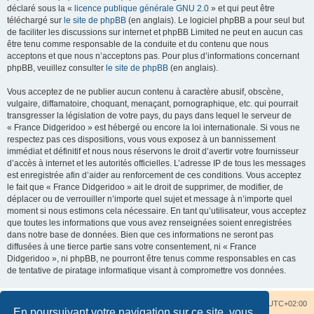
déclaré sous la «
licence publique générale GNU 2.0
» et qui peut être
téléchargé sur
le site de phpBB
(en anglais). Le logiciel phpBB a pour seul but
de faciliter les discussions sur internet et phpBB Limited ne peut en aucun cas
être tenu comme responsable de la conduite et du contenu que nous
acceptons et que nous n’acceptons pas. Pour plus d’informations concernant
phpBB, veuillez consulter
le site de phpBB
(en anglais).
Vous acceptez de ne publier aucun contenu à caractère abusif, obscène,
vulgaire, diffamatoire, choquant, menaçant, pornographique, etc. qui pourrait
transgresser la législation de votre pays, du pays dans lequel le serveur de
« France Didgeridoo » est hébergé ou encore la loi internationale. Si vous ne
respectez pas ces dispositions, vous vous exposez à un bannissement
immédiat et définitif et nous nous réservons le droit d’avertir votre fournisseur
d’accès à internet et les autorités officielles. L’adresse IP de tous les messages
est enregistrée afin d’aider au renforcement de ces conditions. Vous acceptez
le fait que « France Didgeridoo » ait le droit de supprimer, de modifier, de
déplacer ou de verrouiller n’importe quel sujet et message à n’importe quel
moment si nous estimons cela nécessaire. En tant qu’utilisateur, vous acceptez
que toutes les informations que vous avez renseignées soient enregistrées
dans notre base de données. Bien que ces informations ne seront pas
diffusées à une tierce partie sans votre consentement, ni « France
Didgeridoo », ni phpBB, ne pourront être tenus comme responsables en cas
de tentative de piratage informatique visant à compromettre vos données.
Accueil du forum
Nous contacter
Fuseau horaire sur
UTC+02:00
En poursuivant votre navigation sur ce site, vous