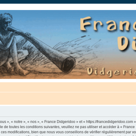
auté.
us », « notre », « nos », « France Didgeridoo » et « https://francedidgeridoo.com 
e de toutes les conditions suivantes, veuillez ne pas utiliser et accéder à « Franc
es modifications, bien que nous vous conseillons de vérifier régulièrement par vou