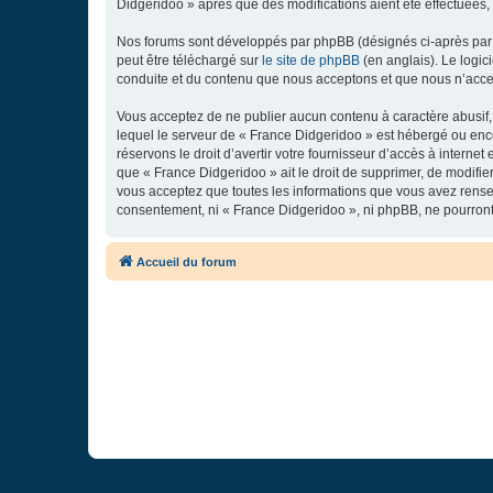
Didgeridoo » après que des modifications aient été effectuées,
Nos forums sont développés par phpBB (désignés ci-après par «
peut être téléchargé sur
le site de phpBB
(en anglais). Le logic
conduite et du contenu que nous acceptons et que nous n’acce
Vous acceptez de ne publier aucun contenu à caractère abusif, 
lequel le serveur de « France Didgeridoo » est hébergé ou enco
réservons le droit d’avertir votre fournisseur d’accès à internet
que « France Didgeridoo » ait le droit de supprimer, de modifie
vous acceptez que toutes les informations que vous avez rense
consentement, ni « France Didgeridoo », ni phpBB, ne pourron
Accueil du forum