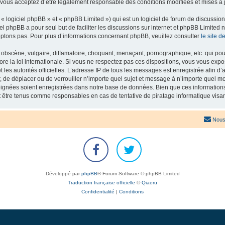
 vous acceptez d’être légalement responsable des conditions modifiées et mises à j
 logiciel phpBB » et « phpBB Limited ») qui est un logiciel de forum de discussio
iel phpBB a pour seul but de faciliter les discussions sur internet et phpBB Limit
ptons pas. Pour plus d’informations concernant phpBB, veuillez consulter
le site 
obscène, vulgaire, diffamatoire, choquant, menaçant, pornographique, etc. qui pourr
re la loi internationale. Si vous ne respectez pas ces dispositions, vous vous exp
 et les autorités officielles. L’adresse IP de tous les messages est enregistrée afin 
r, de déplacer ou de verrouiller n’importe quel sujet et message à n’importe quel mo
ignées soient enregistrées dans notre base de données. Bien que ces informations n
t être tenus comme responsables en cas de tentative de piratage informatique vis
Nous
Développé par
phpBB
® Forum Software © phpBB Limited
Traduction française officielle
©
Qiaeru
Confidentialité
|
Conditions