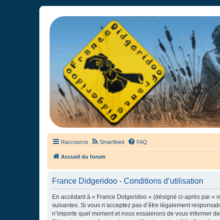
France Didgeridoo
Didgeridoo et Guimbarde sur France Didgeridoo - retrouvez la commun
Raccourcis
Smartfeed
FAQ
Accueil du forum
France Didgeridoo - Conditions d’utilisation
En accédant à « France Didgeridoo » (désigné ci-après par « no
suivantes. Si vous n’acceptez pas d’être légalement responsabl
n’importe quel moment et nous essaierons de vous informer de c