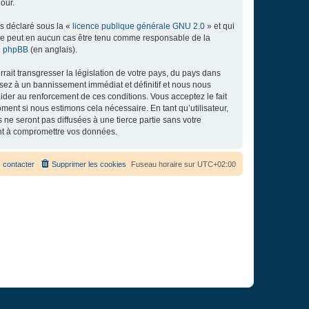
our.
ns déclaré sous la «
licence publique générale GNU 2.0
» et qui
ed ne peut en aucun cas être tenu comme responsable de la
de phpBB
(en anglais).
ait transgresser la législation de votre pays, du pays dans
osez à un bannissement immédiat et définitif et nous nous
d’aider au renforcement de ces conditions. Vous acceptez le fait
ment si nous estimons cela nécessaire. En tant qu’utilisateur,
e seront pas diffusées à une tierce partie sans votre
ant à compromettre vos données.
 contacter
Supprimer les cookies
Fuseau horaire sur
UTC+02:00