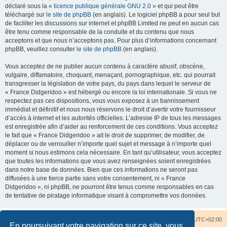
déclaré sous la «
licence publique générale GNU 2.0
» et qui peut être
téléchargé sur
le site de phpBB
(en anglais). Le logiciel phpBB a pour seul but
de faciliter les discussions sur internet et phpBB Limited ne peut en aucun cas
être tenu comme responsable de la conduite et du contenu que nous
acceptons et que nous n’acceptons pas. Pour plus d’informations concernant
phpBB, veuillez consulter
le site de phpBB
(en anglais).
Vous acceptez de ne publier aucun contenu à caractère abusif, obscène,
vulgaire, diffamatoire, choquant, menaçant, pornographique, etc. qui pourrait
transgresser la législation de votre pays, du pays dans lequel le serveur de
« France Didgeridoo » est hébergé ou encore la loi internationale. Si vous ne
respectez pas ces dispositions, vous vous exposez à un bannissement
immédiat et définitif et nous nous réservons le droit d’avertir votre fournisseur
d’accès à internet et les autorités officielles. L’adresse IP de tous les messages
est enregistrée afin d’aider au renforcement de ces conditions. Vous acceptez
le fait que « France Didgeridoo » ait le droit de supprimer, de modifier, de
déplacer ou de verrouiller n’importe quel sujet et message à n’importe quel
moment si nous estimons cela nécessaire. En tant qu’utilisateur, vous acceptez
que toutes les informations que vous avez renseignées soient enregistrées
dans notre base de données. Bien que ces informations ne seront pas
diffusées à une tierce partie sans votre consentement, ni « France
Didgeridoo », ni phpBB, ne pourront être tenus comme responsables en cas
de tentative de piratage informatique visant à compromettre vos données.
Accueil du forum
Nous contacter
Fuseau horaire sur
UTC+02:00
En poursuivant votre navigation sur ce site, vous