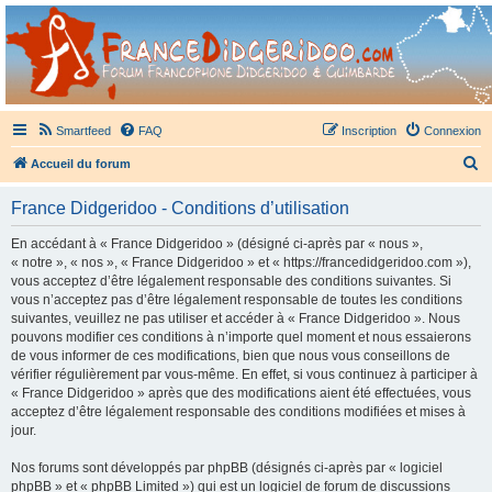
France Didgeridoo
Didgeridoo et Guimbarde sur France Didgeridoo - retrouvez la communauté.
Smartfeed
FAQ
Inscription
Connexion
R
Accueil du forum
e
France Didgeridoo - Conditions d’utilisation
c
h
En accédant à « France Didgeridoo » (désigné ci-après par « nous »,
« notre », « nos », « France Didgeridoo » et « https://francedidgeridoo.com »),
e
vous acceptez d’être légalement responsable des conditions suivantes. Si
r
vous n’acceptez pas d’être légalement responsable de toutes les conditions
suivantes, veuillez ne pas utiliser et accéder à « France Didgeridoo ». Nous
c
pouvons modifier ces conditions à n’importe quel moment et nous essaierons
h
de vous informer de ces modifications, bien que nous vous conseillons de
vérifier régulièrement par vous-même. En effet, si vous continuez à participer à
e
« France Didgeridoo » après que des modifications aient été effectuées, vous
r
acceptez d’être légalement responsable des conditions modifiées et mises à
jour.
Nos forums sont développés par phpBB (désignés ci-après par « logiciel
phpBB » et « phpBB Limited ») qui est un logiciel de forum de discussions