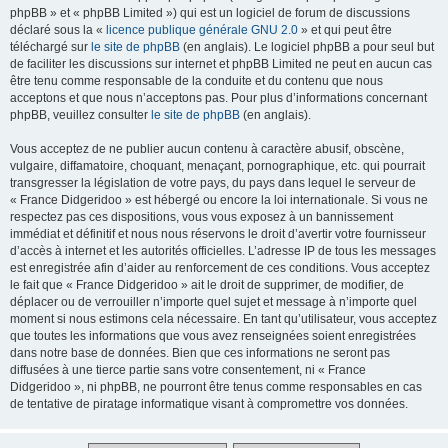
phpBB » et « phpBB Limited ») qui est un logiciel de forum de discussions
déclaré sous la «
licence publique générale GNU 2.0
» et qui peut être
téléchargé sur
le site de phpBB
(en anglais). Le logiciel phpBB a pour seul but
de faciliter les discussions sur internet et phpBB Limited ne peut en aucun cas
être tenu comme responsable de la conduite et du contenu que nous
acceptons et que nous n’acceptons pas. Pour plus d’informations concernant
phpBB, veuillez consulter
le site de phpBB
(en anglais).
Vous acceptez de ne publier aucun contenu à caractère abusif, obscène,
vulgaire, diffamatoire, choquant, menaçant, pornographique, etc. qui pourrait
transgresser la législation de votre pays, du pays dans lequel le serveur de
« France Didgeridoo » est hébergé ou encore la loi internationale. Si vous ne
respectez pas ces dispositions, vous vous exposez à un bannissement
immédiat et définitif et nous nous réservons le droit d’avertir votre fournisseur
d’accès à internet et les autorités officielles. L’adresse IP de tous les messages
est enregistrée afin d’aider au renforcement de ces conditions. Vous acceptez
le fait que « France Didgeridoo » ait le droit de supprimer, de modifier, de
déplacer ou de verrouiller n’importe quel sujet et message à n’importe quel
moment si nous estimons cela nécessaire. En tant qu’utilisateur, vous acceptez
que toutes les informations que vous avez renseignées soient enregistrées
dans notre base de données. Bien que ces informations ne seront pas
diffusées à une tierce partie sans votre consentement, ni « France
Didgeridoo », ni phpBB, ne pourront être tenus comme responsables en cas
de tentative de piratage informatique visant à compromettre vos données.