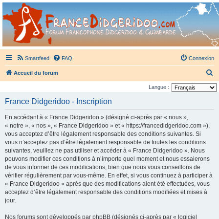
France Didgeridoo
Didgeridoo et Guimbarde sur France Didgeridoo - retrouvez la communauté.
Smartfeed
FAQ
Connexion
R
Accueil du forum
e
Langue :
c
France Didgeridoo - Inscription
h
En accédant à « France Didgeridoo » (désigné ci-après par « nous »,
e
« notre », « nos », « France Didgeridoo » et « https://francedidgeridoo.com »),
r
vous acceptez d’être légalement responsable des conditions suivantes. Si
vous n’acceptez pas d’être légalement responsable de toutes les conditions
c
suivantes, veuillez ne pas utiliser et accéder à « France Didgeridoo ». Nous
h
pouvons modifier ces conditions à n’importe quel moment et nous essaierons
e
de vous informer de ces modifications, bien que nous vous conseillons de
vérifier régulièrement par vous-même. En effet, si vous continuez à participer à
r
« France Didgeridoo » après que des modifications aient été effectuées, vous
acceptez d’être légalement responsable des conditions modifiées et mises à
jour.
Nos forums sont développés par phpBB (désignés ci-après par « logiciel