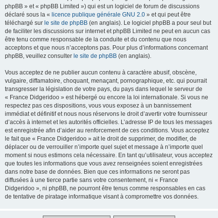
phpBB » et « phpBB Limited ») qui est un logiciel de forum de discussions
déclaré sous la «
licence publique générale GNU 2.0
» et qui peut être
téléchargé sur
le site de phpBB
(en anglais). Le logiciel phpBB a pour seul but
de faciliter les discussions sur internet et phpBB Limited ne peut en aucun cas
être tenu comme responsable de la conduite et du contenu que nous
acceptons et que nous n’acceptons pas. Pour plus d’informations concernant
phpBB, veuillez consulter
le site de phpBB
(en anglais).
Vous acceptez de ne publier aucun contenu à caractère abusif, obscène,
vulgaire, diffamatoire, choquant, menaçant, pornographique, etc. qui pourrait
transgresser la législation de votre pays, du pays dans lequel le serveur de
« France Didgeridoo » est hébergé ou encore la loi internationale. Si vous ne
respectez pas ces dispositions, vous vous exposez à un bannissement
immédiat et définitif et nous nous réservons le droit d’avertir votre fournisseur
d’accès à internet et les autorités officielles. L’adresse IP de tous les messages
est enregistrée afin d’aider au renforcement de ces conditions. Vous acceptez
le fait que « France Didgeridoo » ait le droit de supprimer, de modifier, de
déplacer ou de verrouiller n’importe quel sujet et message à n’importe quel
moment si nous estimons cela nécessaire. En tant qu’utilisateur, vous acceptez
que toutes les informations que vous avez renseignées soient enregistrées
dans notre base de données. Bien que ces informations ne seront pas
diffusées à une tierce partie sans votre consentement, ni « France
Didgeridoo », ni phpBB, ne pourront être tenus comme responsables en cas
de tentative de piratage informatique visant à compromettre vos données.