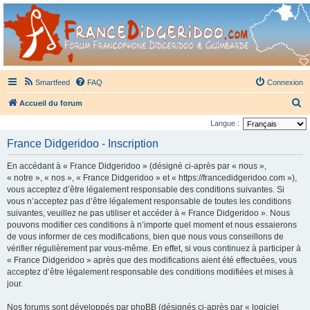
France Didgeridoo
Didgeridoo et Guimbarde sur France Didgeridoo - retrouvez la communauté.
Smartfeed
FAQ
Connexion
R
Accueil du forum
e
Langue :
c
France Didgeridoo - Inscription
h
En accédant à « France Didgeridoo » (désigné ci-après par « nous »,
e
« notre », « nos », « France Didgeridoo » et « https://francedidgeridoo.com »),
r
vous acceptez d’être légalement responsable des conditions suivantes. Si
vous n’acceptez pas d’être légalement responsable de toutes les conditions
c
suivantes, veuillez ne pas utiliser et accéder à « France Didgeridoo ». Nous
h
pouvons modifier ces conditions à n’importe quel moment et nous essaierons
e
de vous informer de ces modifications, bien que nous vous conseillons de
vérifier régulièrement par vous-même. En effet, si vous continuez à participer à
r
« France Didgeridoo » après que des modifications aient été effectuées, vous
acceptez d’être légalement responsable des conditions modifiées et mises à
jour.
Nos forums sont développés par phpBB (désignés ci-après par « logiciel