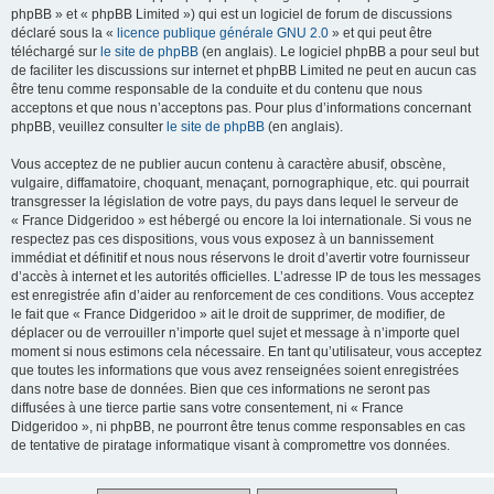
phpBB » et « phpBB Limited ») qui est un logiciel de forum de discussions
déclaré sous la «
licence publique générale GNU 2.0
» et qui peut être
téléchargé sur
le site de phpBB
(en anglais). Le logiciel phpBB a pour seul but
de faciliter les discussions sur internet et phpBB Limited ne peut en aucun cas
être tenu comme responsable de la conduite et du contenu que nous
acceptons et que nous n’acceptons pas. Pour plus d’informations concernant
phpBB, veuillez consulter
le site de phpBB
(en anglais).
Vous acceptez de ne publier aucun contenu à caractère abusif, obscène,
vulgaire, diffamatoire, choquant, menaçant, pornographique, etc. qui pourrait
transgresser la législation de votre pays, du pays dans lequel le serveur de
« France Didgeridoo » est hébergé ou encore la loi internationale. Si vous ne
respectez pas ces dispositions, vous vous exposez à un bannissement
immédiat et définitif et nous nous réservons le droit d’avertir votre fournisseur
d’accès à internet et les autorités officielles. L’adresse IP de tous les messages
est enregistrée afin d’aider au renforcement de ces conditions. Vous acceptez
le fait que « France Didgeridoo » ait le droit de supprimer, de modifier, de
déplacer ou de verrouiller n’importe quel sujet et message à n’importe quel
moment si nous estimons cela nécessaire. En tant qu’utilisateur, vous acceptez
que toutes les informations que vous avez renseignées soient enregistrées
dans notre base de données. Bien que ces informations ne seront pas
diffusées à une tierce partie sans votre consentement, ni « France
Didgeridoo », ni phpBB, ne pourront être tenus comme responsables en cas
de tentative de piratage informatique visant à compromettre vos données.