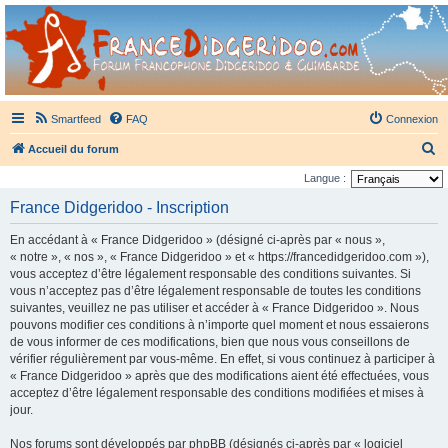
France Didgeridoo
Didgeridoo et Guimbarde sur France Didgeridoo - retrouvez la communauté.
Smartfeed
FAQ
Connexion
R
Accueil du forum
e
Langue :
c
France Didgeridoo - Inscription
h
En accédant à « France Didgeridoo » (désigné ci-après par « nous »,
e
« notre », « nos », « France Didgeridoo » et « https://francedidgeridoo.com »),
r
vous acceptez d’être légalement responsable des conditions suivantes. Si
vous n’acceptez pas d’être légalement responsable de toutes les conditions
c
suivantes, veuillez ne pas utiliser et accéder à « France Didgeridoo ». Nous
h
pouvons modifier ces conditions à n’importe quel moment et nous essaierons
e
de vous informer de ces modifications, bien que nous vous conseillons de
vérifier régulièrement par vous-même. En effet, si vous continuez à participer à
r
« France Didgeridoo » après que des modifications aient été effectuées, vous
acceptez d’être légalement responsable des conditions modifiées et mises à
jour.
Nos forums sont développés par phpBB (désignés ci-après par « logiciel