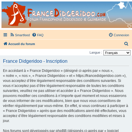
France Didgeridoo
Didgeridoo et Guimbarde sur France Didgeridoo - retrouvez la communauté.
Smartfeed
FAQ
Connexion
R
Accueil du forum
e
Langue :
c
France Didgeridoo - Inscription
h
En accédant à « France Didgeridoo » (désigné ci-après par « nous »,
e
« notre », « nos », « France Didgeridoo » et « https://francedidgeridoo.com »),
r
vous acceptez d’être légalement responsable des conditions suivantes. Si
vous n’acceptez pas d’être légalement responsable de toutes les conditions
c
suivantes, veuillez ne pas utiliser et accéder à « France Didgeridoo ». Nous
h
pouvons modifier ces conditions à n’importe quel moment et nous essaierons
e
de vous informer de ces modifications, bien que nous vous conseillons de
vérifier régulièrement par vous-même. En effet, si vous continuez à participer à
r
« France Didgeridoo » après que des modifications aient été effectuées, vous
acceptez d’être légalement responsable des conditions modifiées et mises à
jour.
Nos forums sont développés par phpBB (désignés ci-après par « logiciel