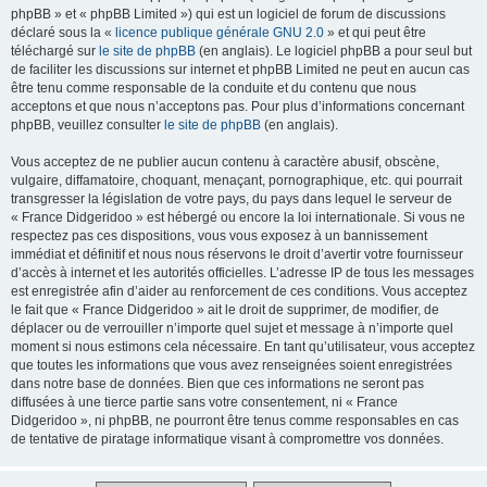
phpBB » et « phpBB Limited ») qui est un logiciel de forum de discussions
déclaré sous la «
licence publique générale GNU 2.0
» et qui peut être
téléchargé sur
le site de phpBB
(en anglais). Le logiciel phpBB a pour seul but
de faciliter les discussions sur internet et phpBB Limited ne peut en aucun cas
être tenu comme responsable de la conduite et du contenu que nous
acceptons et que nous n’acceptons pas. Pour plus d’informations concernant
phpBB, veuillez consulter
le site de phpBB
(en anglais).
Vous acceptez de ne publier aucun contenu à caractère abusif, obscène,
vulgaire, diffamatoire, choquant, menaçant, pornographique, etc. qui pourrait
transgresser la législation de votre pays, du pays dans lequel le serveur de
« France Didgeridoo » est hébergé ou encore la loi internationale. Si vous ne
respectez pas ces dispositions, vous vous exposez à un bannissement
immédiat et définitif et nous nous réservons le droit d’avertir votre fournisseur
d’accès à internet et les autorités officielles. L’adresse IP de tous les messages
est enregistrée afin d’aider au renforcement de ces conditions. Vous acceptez
le fait que « France Didgeridoo » ait le droit de supprimer, de modifier, de
déplacer ou de verrouiller n’importe quel sujet et message à n’importe quel
moment si nous estimons cela nécessaire. En tant qu’utilisateur, vous acceptez
que toutes les informations que vous avez renseignées soient enregistrées
dans notre base de données. Bien que ces informations ne seront pas
diffusées à une tierce partie sans votre consentement, ni « France
Didgeridoo », ni phpBB, ne pourront être tenus comme responsables en cas
de tentative de piratage informatique visant à compromettre vos données.