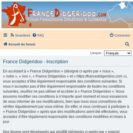
France Didgeridoo
Didgeridoo et Guimbarde sur France Didgeridoo - retrouvez la communauté.
Smartfeed
FAQ
Connexion
R
Accueil du forum
e
Langue :
c
France Didgeridoo - Inscription
h
En accédant à « France Didgeridoo » (désigné ci-après par « nous »,
e
« notre », « nos », « France Didgeridoo » et « https://francedidgeridoo.com »),
r
vous acceptez d’être légalement responsable des conditions suivantes. Si
vous n’acceptez pas d’être légalement responsable de toutes les conditions
c
suivantes, veuillez ne pas utiliser et accéder à « France Didgeridoo ». Nous
h
pouvons modifier ces conditions à n’importe quel moment et nous essaierons
e
de vous informer de ces modifications, bien que nous vous conseillons de
vérifier régulièrement par vous-même. En effet, si vous continuez à participer à
r
« France Didgeridoo » après que des modifications aient été effectuées, vous
acceptez d’être légalement responsable des conditions modifiées et mises à
jour.
Nos forums sont développés par phpBB (désignés ci-après par « logiciel