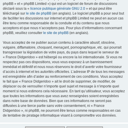
phpBB » et « phpBB Limited ») qui est un logiciel de forum de discussions
déclaré sous la «
licence publique générale GNU 2.0
» et qui peut être
téléchargé sur
le site de phpBB
(en anglais). Le logiciel phpBB a pour seul but
de faciliter les discussions sur internet et phpBB Limited ne peut en aucun cas
être tenu comme responsable de la conduite et du contenu que nous
acceptons et que nous n’acceptons pas. Pour plus d’informations concernant
phpBB, veuillez consulter
le site de phpBB
(en anglais).
Vous acceptez de ne publier aucun contenu à caractère abusif, obscène,
vulgaire, diffamatoire, choquant, menaçant, pornographique, etc. qui pourrait
transgresser la législation de votre pays, du pays dans lequel le serveur de
« France Didgeridoo » est hébergé ou encore la loi internationale. Si vous ne
respectez pas ces dispositions, vous vous exposez à un bannissement
immédiat et définitif et nous nous réservons le droit d’avertir votre fournisseur
d’accès à internet et les autorités officielles. L’adresse IP de tous les messages
est enregistrée afin d’aider au renforcement de ces conditions. Vous acceptez
le fait que « France Didgeridoo » ait le droit de supprimer, de modifier, de
déplacer ou de verrouiller n’importe quel sujet et message à n’importe quel
moment si nous estimons cela nécessaire. En tant qu’utilisateur, vous acceptez
que toutes les informations que vous avez renseignées soient enregistrées
dans notre base de données. Bien que ces informations ne seront pas
diffusées à une tierce partie sans votre consentement, ni « France
Didgeridoo », ni phpBB, ne pourront être tenus comme responsables en cas
de tentative de piratage informatique visant à compromettre vos données.