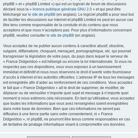
phpBB » et « phpBB Limited ») qui est un logiciel de forum de discussions
déclaré sous la «
licence publique générale GNU 2.0
» et qui peut être
téléchargé sur
le site de phpBB
(en anglais). Le logiciel phpBB a pour seul but
de faciliter les discussions sur internet et phpBB Limited ne peut en aucun cas
être tenu comme responsable de la conduite et du contenu que nous
acceptons et que nous n’acceptons pas. Pour plus d’informations concernant
phpBB, veuillez consulter
le site de phpBB
(en anglais).
Vous acceptez de ne publier aucun contenu à caractère abusif, obscène,
vulgaire, diffamatoire, choquant, menaçant, pornographique, etc. qui pourrait
transgresser la législation de votre pays, du pays dans lequel le serveur de
« France Didgeridoo » est hébergé ou encore la loi internationale. Si vous ne
respectez pas ces dispositions, vous vous exposez à un bannissement
immédiat et définitif et nous nous réservons le droit d’avertir votre fournisseur
d’accès à internet et les autorités officielles. L’adresse IP de tous les messages
est enregistrée afin d’aider au renforcement de ces conditions. Vous acceptez
le fait que « France Didgeridoo » ait le droit de supprimer, de modifier, de
déplacer ou de verrouiller n’importe quel sujet et message à n’importe quel
moment si nous estimons cela nécessaire. En tant qu’utilisateur, vous acceptez
que toutes les informations que vous avez renseignées soient enregistrées
dans notre base de données. Bien que ces informations ne seront pas
diffusées à une tierce partie sans votre consentement, ni « France
Didgeridoo », ni phpBB, ne pourront être tenus comme responsables en cas
de tentative de piratage informatique visant à compromettre vos données.