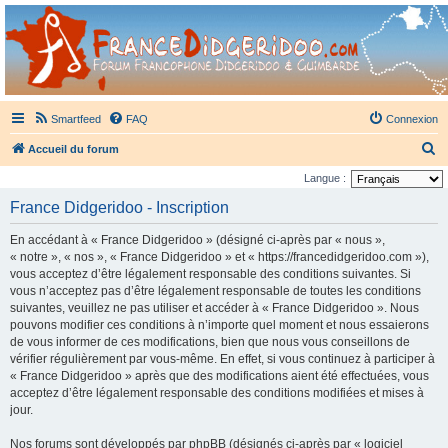
France Didgeridoo
Didgeridoo et Guimbarde sur France Didgeridoo - retrouvez la communauté.
Smartfeed
FAQ
Connexion
R
Accueil du forum
e
Langue :
c
France Didgeridoo - Inscription
h
En accédant à « France Didgeridoo » (désigné ci-après par « nous »,
e
« notre », « nos », « France Didgeridoo » et « https://francedidgeridoo.com »),
r
vous acceptez d’être légalement responsable des conditions suivantes. Si
vous n’acceptez pas d’être légalement responsable de toutes les conditions
c
suivantes, veuillez ne pas utiliser et accéder à « France Didgeridoo ». Nous
h
pouvons modifier ces conditions à n’importe quel moment et nous essaierons
e
de vous informer de ces modifications, bien que nous vous conseillons de
vérifier régulièrement par vous-même. En effet, si vous continuez à participer à
r
« France Didgeridoo » après que des modifications aient été effectuées, vous
acceptez d’être légalement responsable des conditions modifiées et mises à
jour.
Nos forums sont développés par phpBB (désignés ci-après par « logiciel