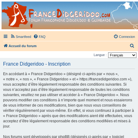
France Didgeridoo
Didgeridoo et Guimbarde sur France Didgeridoo - retrouvez la communauté.
Smartfeed
FAQ
Connexion
R
Accueil du forum
e
Langue :
c
France Didgeridoo - Inscription
h
En accédant à « France Didgeridoo » (désigné ci-après par « nous »,
e
« notre », « nos », « France Didgeridoo » et « https://francedidgeridoo.com »),
r
vous acceptez d’être légalement responsable des conditions suivantes. Si
vous n’acceptez pas d’être légalement responsable de toutes les conditions
c
suivantes, veuillez ne pas utiliser et accéder à « France Didgeridoo ». Nous
h
pouvons modifier ces conditions à n’importe quel moment et nous essaierons
e
de vous informer de ces modifications, bien que nous vous conseillons de
vérifier régulièrement par vous-même. En effet, si vous continuez à participer à
r
« France Didgeridoo » après que des modifications aient été effectuées, vous
acceptez d’être légalement responsable des conditions modifiées et mises à
jour.
Nos forums sont développés par phpBB (désignés ci-après par « logiciel