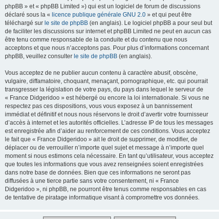
phpBB » et « phpBB Limited ») qui est un logiciel de forum de discussions
déclaré sous la «
licence publique générale GNU 2.0
» et qui peut être
téléchargé sur
le site de phpBB
(en anglais). Le logiciel phpBB a pour seul but
de faciliter les discussions sur internet et phpBB Limited ne peut en aucun cas
être tenu comme responsable de la conduite et du contenu que nous
acceptons et que nous n’acceptons pas. Pour plus d’informations concernant
phpBB, veuillez consulter
le site de phpBB
(en anglais).
Vous acceptez de ne publier aucun contenu à caractère abusif, obscène,
vulgaire, diffamatoire, choquant, menaçant, pornographique, etc. qui pourrait
transgresser la législation de votre pays, du pays dans lequel le serveur de
« France Didgeridoo » est hébergé ou encore la loi internationale. Si vous ne
respectez pas ces dispositions, vous vous exposez à un bannissement
immédiat et définitif et nous nous réservons le droit d’avertir votre fournisseur
d’accès à internet et les autorités officielles. L’adresse IP de tous les messages
est enregistrée afin d’aider au renforcement de ces conditions. Vous acceptez
le fait que « France Didgeridoo » ait le droit de supprimer, de modifier, de
déplacer ou de verrouiller n’importe quel sujet et message à n’importe quel
moment si nous estimons cela nécessaire. En tant qu’utilisateur, vous acceptez
que toutes les informations que vous avez renseignées soient enregistrées
dans notre base de données. Bien que ces informations ne seront pas
diffusées à une tierce partie sans votre consentement, ni « France
Didgeridoo », ni phpBB, ne pourront être tenus comme responsables en cas
de tentative de piratage informatique visant à compromettre vos données.