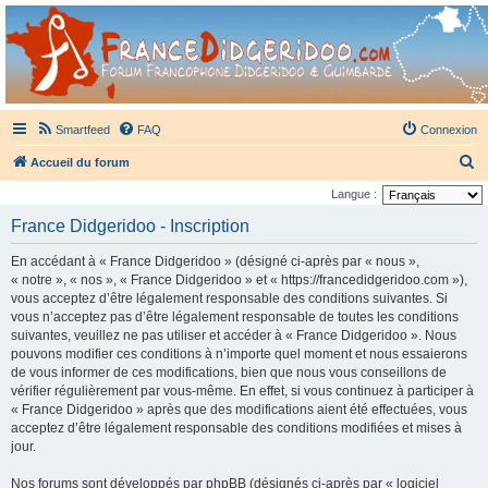
France Didgeridoo
Didgeridoo et Guimbarde sur France Didgeridoo - retrouvez la communauté.
Smartfeed
FAQ
Connexion
R
Accueil du forum
e
Langue :
c
France Didgeridoo - Inscription
h
En accédant à « France Didgeridoo » (désigné ci-après par « nous »,
e
« notre », « nos », « France Didgeridoo » et « https://francedidgeridoo.com »),
r
vous acceptez d’être légalement responsable des conditions suivantes. Si
vous n’acceptez pas d’être légalement responsable de toutes les conditions
c
suivantes, veuillez ne pas utiliser et accéder à « France Didgeridoo ». Nous
h
pouvons modifier ces conditions à n’importe quel moment et nous essaierons
e
de vous informer de ces modifications, bien que nous vous conseillons de
vérifier régulièrement par vous-même. En effet, si vous continuez à participer à
r
« France Didgeridoo » après que des modifications aient été effectuées, vous
acceptez d’être légalement responsable des conditions modifiées et mises à
jour.
Nos forums sont développés par phpBB (désignés ci-après par « logiciel