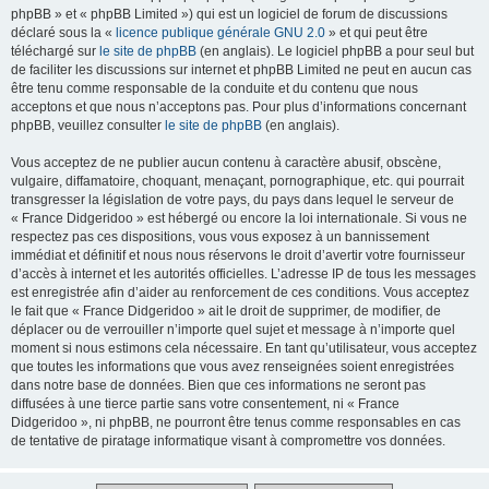
phpBB » et « phpBB Limited ») qui est un logiciel de forum de discussions
déclaré sous la «
licence publique générale GNU 2.0
» et qui peut être
téléchargé sur
le site de phpBB
(en anglais). Le logiciel phpBB a pour seul but
de faciliter les discussions sur internet et phpBB Limited ne peut en aucun cas
être tenu comme responsable de la conduite et du contenu que nous
acceptons et que nous n’acceptons pas. Pour plus d’informations concernant
phpBB, veuillez consulter
le site de phpBB
(en anglais).
Vous acceptez de ne publier aucun contenu à caractère abusif, obscène,
vulgaire, diffamatoire, choquant, menaçant, pornographique, etc. qui pourrait
transgresser la législation de votre pays, du pays dans lequel le serveur de
« France Didgeridoo » est hébergé ou encore la loi internationale. Si vous ne
respectez pas ces dispositions, vous vous exposez à un bannissement
immédiat et définitif et nous nous réservons le droit d’avertir votre fournisseur
d’accès à internet et les autorités officielles. L’adresse IP de tous les messages
est enregistrée afin d’aider au renforcement de ces conditions. Vous acceptez
le fait que « France Didgeridoo » ait le droit de supprimer, de modifier, de
déplacer ou de verrouiller n’importe quel sujet et message à n’importe quel
moment si nous estimons cela nécessaire. En tant qu’utilisateur, vous acceptez
que toutes les informations que vous avez renseignées soient enregistrées
dans notre base de données. Bien que ces informations ne seront pas
diffusées à une tierce partie sans votre consentement, ni « France
Didgeridoo », ni phpBB, ne pourront être tenus comme responsables en cas
de tentative de piratage informatique visant à compromettre vos données.