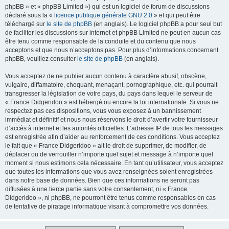
phpBB » et « phpBB Limited ») qui est un logiciel de forum de discussions
déclaré sous la «
licence publique générale GNU 2.0
» et qui peut être
téléchargé sur
le site de phpBB
(en anglais). Le logiciel phpBB a pour seul but
de faciliter les discussions sur internet et phpBB Limited ne peut en aucun cas
être tenu comme responsable de la conduite et du contenu que nous
acceptons et que nous n’acceptons pas. Pour plus d’informations concernant
phpBB, veuillez consulter
le site de phpBB
(en anglais).
Vous acceptez de ne publier aucun contenu à caractère abusif, obscène,
vulgaire, diffamatoire, choquant, menaçant, pornographique, etc. qui pourrait
transgresser la législation de votre pays, du pays dans lequel le serveur de
« France Didgeridoo » est hébergé ou encore la loi internationale. Si vous ne
respectez pas ces dispositions, vous vous exposez à un bannissement
immédiat et définitif et nous nous réservons le droit d’avertir votre fournisseur
d’accès à internet et les autorités officielles. L’adresse IP de tous les messages
est enregistrée afin d’aider au renforcement de ces conditions. Vous acceptez
le fait que « France Didgeridoo » ait le droit de supprimer, de modifier, de
déplacer ou de verrouiller n’importe quel sujet et message à n’importe quel
moment si nous estimons cela nécessaire. En tant qu’utilisateur, vous acceptez
que toutes les informations que vous avez renseignées soient enregistrées
dans notre base de données. Bien que ces informations ne seront pas
diffusées à une tierce partie sans votre consentement, ni « France
Didgeridoo », ni phpBB, ne pourront être tenus comme responsables en cas
de tentative de piratage informatique visant à compromettre vos données.