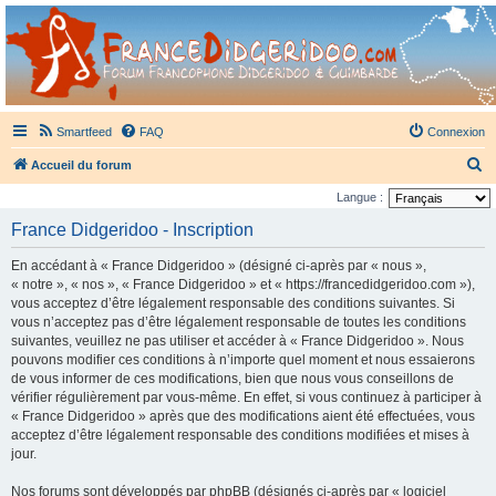
France Didgeridoo
Didgeridoo et Guimbarde sur France Didgeridoo - retrouvez la communauté.
Smartfeed
FAQ
Connexion
R
Accueil du forum
e
Langue :
c
France Didgeridoo - Inscription
h
En accédant à « France Didgeridoo » (désigné ci-après par « nous »,
e
« notre », « nos », « France Didgeridoo » et « https://francedidgeridoo.com »),
r
vous acceptez d’être légalement responsable des conditions suivantes. Si
vous n’acceptez pas d’être légalement responsable de toutes les conditions
c
suivantes, veuillez ne pas utiliser et accéder à « France Didgeridoo ». Nous
h
pouvons modifier ces conditions à n’importe quel moment et nous essaierons
e
de vous informer de ces modifications, bien que nous vous conseillons de
vérifier régulièrement par vous-même. En effet, si vous continuez à participer à
r
« France Didgeridoo » après que des modifications aient été effectuées, vous
acceptez d’être légalement responsable des conditions modifiées et mises à
jour.
Nos forums sont développés par phpBB (désignés ci-après par « logiciel