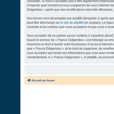
suivantes. Si vous n’acceptez pas d’être légalement responsabl
n’importe quel moment et nous essaierons de vous informer de c
Didgeridoo » après que des modifications aient été effectuées,
Nos forums sont développés par phpBB (désignés ci-après par «
peut être téléchargé sur
le site de phpBB
(en anglais). Le logic
conduite et du contenu que nous acceptons et que nous n’acce
Vous acceptez de ne publier aucun contenu à caractère abusif, 
lequel le serveur de « France Didgeridoo » est hébergé ou enco
réservons le droit d’avertir votre fournisseur d’accès à internet
que « France Didgeridoo » ait le droit de supprimer, de modifie
vous acceptez que toutes les informations que vous avez rense
consentement, ni « France Didgeridoo », ni phpBB, ne pourron
Accueil du forum