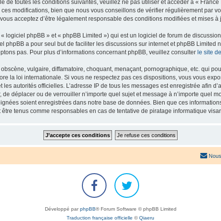
e de toutes les conditions suivantes, veuillez ne pas utiliser et accéder à « Franc
es modifications, bien que nous vous conseillons de vérifier régulièrement par vou
 vous acceptez d’être légalement responsable des conditions modifiées et mises à j
 logiciel phpBB » et « phpBB Limited ») qui est un logiciel de forum de discussio
iel phpBB a pour seul but de faciliter les discussions sur internet et phpBB Limit
ptons pas. Pour plus d’informations concernant phpBB, veuillez consulter
le site 
obscène, vulgaire, diffamatoire, choquant, menaçant, pornographique, etc. qui pourr
re la loi internationale. Si vous ne respectez pas ces dispositions, vous vous exp
 et les autorités officielles. L’adresse IP de tous les messages est enregistrée afin 
r, de déplacer ou de verrouiller n’importe quel sujet et message à n’importe quel mo
ignées soient enregistrées dans notre base de données. Bien que ces informations n
t être tenus comme responsables en cas de tentative de piratage informatique vis
Nous
Développé par
phpBB
® Forum Software © phpBB Limited
Traduction française officielle
©
Qiaeru