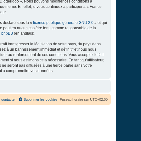
e Didgeridoo ». Nous pouvons modifier ces conditions à
s-même. En effet, si vous continuez à participer à « France
our.
ns déclaré sous la «
licence publique générale GNU 2.0
» et qui
ed ne peut en aucun cas être tenu comme responsable de la
de phpBB
(en anglais).
ait transgresser la législation de votre pays, du pays dans
osez à un bannissement immédiat et définitif et nous nous
d’aider au renforcement de ces conditions. Vous acceptez le fait
ment si nous estimons cela nécessaire. En tant qu’utilisateur,
e seront pas diffusées à une tierce partie sans votre
ant à compromettre vos données.
 contacter
Supprimer les cookies
Fuseau horaire sur
UTC+02:00