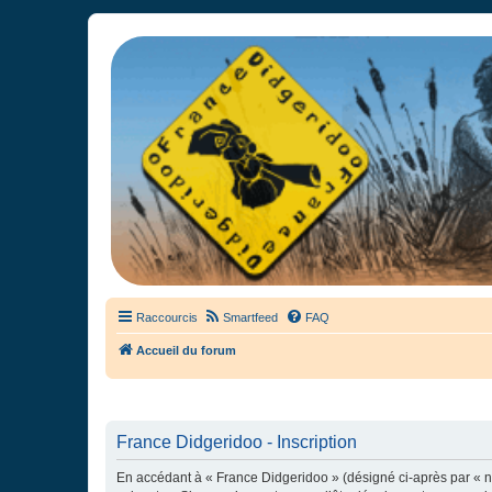
France Didgeridoo
Didgeridoo et Guimbarde sur France Didgeridoo - retrouvez la commun
Raccourcis
Smartfeed
FAQ
Accueil du forum
France Didgeridoo - Inscription
En accédant à « France Didgeridoo » (désigné ci-après par « no