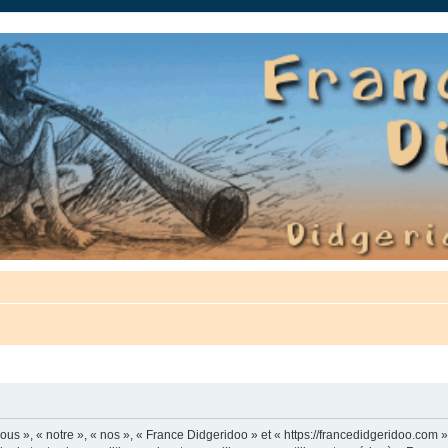
auté.
us », « notre », « nos », « France Didgeridoo » et « https://francedidgeridoo.com 