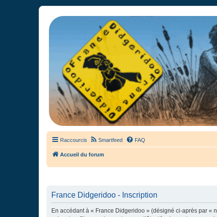
France Didgeridoo
Didgeridoo et Guimbarde sur France Didgeridoo - retrouvez la commun
Raccourcis
Smartfeed
FAQ
Accueil du forum
France Didgeridoo - Inscription
En accédant à « France Didgeridoo » (désigné ci-après par « no