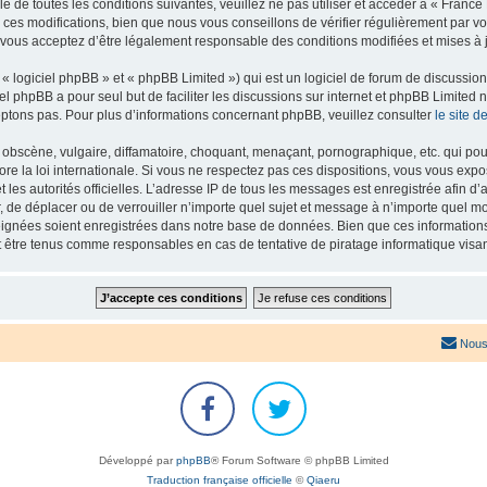
e de toutes les conditions suivantes, veuillez ne pas utiliser et accéder à « Franc
es modifications, bien que nous vous conseillons de vérifier régulièrement par vou
 vous acceptez d’être légalement responsable des conditions modifiées et mises à j
 logiciel phpBB » et « phpBB Limited ») qui est un logiciel de forum de discussio
iel phpBB a pour seul but de faciliter les discussions sur internet et phpBB Limit
ptons pas. Pour plus d’informations concernant phpBB, veuillez consulter
le site 
obscène, vulgaire, diffamatoire, choquant, menaçant, pornographique, etc. qui pourr
re la loi internationale. Si vous ne respectez pas ces dispositions, vous vous exp
 et les autorités officielles. L’adresse IP de tous les messages est enregistrée afin 
r, de déplacer ou de verrouiller n’importe quel sujet et message à n’importe quel mo
ignées soient enregistrées dans notre base de données. Bien que ces informations n
t être tenus comme responsables en cas de tentative de piratage informatique vis
Nous
Développé par
phpBB
® Forum Software © phpBB Limited
Traduction française officielle
©
Qiaeru