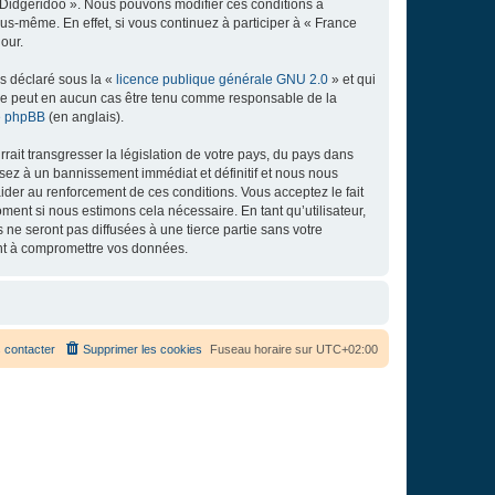
e Didgeridoo ». Nous pouvons modifier ces conditions à
s-même. En effet, si vous continuez à participer à « France
our.
ns déclaré sous la «
licence publique générale GNU 2.0
» et qui
ed ne peut en aucun cas être tenu comme responsable de la
de phpBB
(en anglais).
ait transgresser la législation de votre pays, du pays dans
osez à un bannissement immédiat et définitif et nous nous
d’aider au renforcement de ces conditions. Vous acceptez le fait
ment si nous estimons cela nécessaire. En tant qu’utilisateur,
e seront pas diffusées à une tierce partie sans votre
ant à compromettre vos données.
 contacter
Supprimer les cookies
Fuseau horaire sur
UTC+02:00