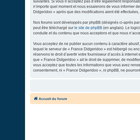
suivantes. Si vous n’acceptez pas d’être légalement responsabl
n’importe quel moment et nous essaierons de vous informer de c
Didgeridoo » après que des modifications aient été effectuées,
Nos forums sont développés par phpBB (désignés ci-après par «
peut être téléchargé sur
le site de phpBB
(en anglais). Le logic
conduite et du contenu que nous acceptons et que nous n’acce
Vous acceptez de ne publier aucun contenu à caractère abusif, 
lequel le serveur de « France Didgeridoo » est hébergé ou enco
réservons le droit d’avertir votre fournisseur d’accès à internet
que « France Didgeridoo » ait le droit de supprimer, de modifie
vous acceptez que toutes les informations que vous avez rense
consentement, ni « France Didgeridoo », ni phpBB, ne pourron
Accueil du forum