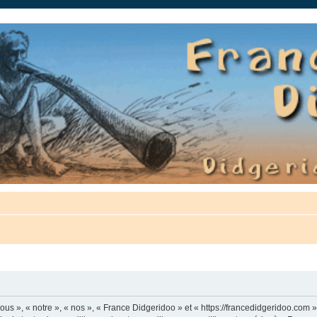
auté.
us », « notre », « nos », « France Didgeridoo » et « https://francedidgeridoo.com 