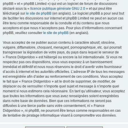
phpBB » et « phpBB Limited ») qui est un logiciel de forum de discussions
déclaré sous la «
licence publique générale GNU 2.0
» et qui peut être
téléchargé sur
le site de phpBB
(en anglais). Le logiciel phpBB a pour seul but
de faciliter les discussions sur internet et phpBB Limited ne peut en aucun cas
être tenu comme responsable de la conduite et du contenu que nous
acceptons et que nous n’acceptons pas. Pour plus d’informations concernant
phpBB, veuillez consulter
le site de phpBB
(en anglais).
Vous acceptez de ne publier aucun contenu à caractère abusif, obscène,
vulgaire, diffamatoire, choquant, menaçant, pornographique, etc. qui pourrait
transgresser la législation de votre pays, du pays dans lequel le serveur de
« France Didgeridoo » est hébergé ou encore la loi internationale. Si vous ne
respectez pas ces dispositions, vous vous exposez à un bannissement
immédiat et définitif et nous nous réservons le droit d’avertir votre fournisseur
d’accès à internet et les autorités officielles. L’adresse IP de tous les messages
est enregistrée afin d’aider au renforcement de ces conditions. Vous acceptez
le fait que « France Didgeridoo » ait le droit de supprimer, de modifier, de
déplacer ou de verrouiller n’importe quel sujet et message à n’importe quel
moment si nous estimons cela nécessaire. En tant qu’utilisateur, vous acceptez
que toutes les informations que vous avez renseignées soient enregistrées
dans notre base de données. Bien que ces informations ne seront pas
diffusées à une tierce partie sans votre consentement, ni « France
Didgeridoo », ni phpBB, ne pourront être tenus comme responsables en cas
de tentative de piratage informatique visant à compromettre vos données.