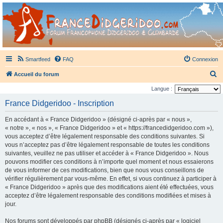
France Didgeridoo
Didgeridoo et Guimbarde sur France Didgeridoo - retrouvez la communauté.
Smartfeed
FAQ
Connexion
R
Accueil du forum
e
Langue :
c
France Didgeridoo - Inscription
h
En accédant à « France Didgeridoo » (désigné ci-après par « nous »,
e
« notre », « nos », « France Didgeridoo » et « https://francedidgeridoo.com »),
r
vous acceptez d’être légalement responsable des conditions suivantes. Si
vous n’acceptez pas d’être légalement responsable de toutes les conditions
c
suivantes, veuillez ne pas utiliser et accéder à « France Didgeridoo ». Nous
h
pouvons modifier ces conditions à n’importe quel moment et nous essaierons
e
de vous informer de ces modifications, bien que nous vous conseillons de
vérifier régulièrement par vous-même. En effet, si vous continuez à participer à
r
« France Didgeridoo » après que des modifications aient été effectuées, vous
acceptez d’être légalement responsable des conditions modifiées et mises à
jour.
Nos forums sont développés par phpBB (désignés ci-après par « logiciel