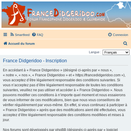
France Didgeridoo
Didgeridoo et Guimbarde sur France Didgeridoo - retrouvez la communauté.
Smartfeed
FAQ
Connexion
R
Accueil du forum
e
Langue :
c
France Didgeridoo - Inscription
h
En accédant à « France Didgeridoo » (désigné ci-après par « nous »,
e
« notre », « nos », « France Didgeridoo » et « https://francedidgeridoo.com »),
r
vous acceptez d’être légalement responsable des conditions suivantes. Si
vous n’acceptez pas d’être légalement responsable de toutes les conditions
c
suivantes, veuillez ne pas utiliser et accéder à « France Didgeridoo ». Nous
h
pouvons modifier ces conditions à n’importe quel moment et nous essaierons
e
de vous informer de ces modifications, bien que nous vous conseillons de
vérifier régulièrement par vous-même. En effet, si vous continuez à participer à
r
« France Didgeridoo » après que des modifications aient été effectuées, vous
acceptez d’être légalement responsable des conditions modifiées et mises à
jour.
Nos forums sont développés par phpBB (désignés ci-après par « logiciel