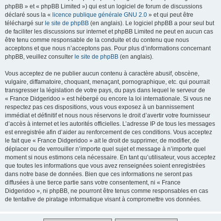
phpBB » et « phpBB Limited ») qui est un logiciel de forum de discussions
déclaré sous la «
licence publique générale GNU 2.0
» et qui peut être
téléchargé sur
le site de phpBB
(en anglais). Le logiciel phpBB a pour seul but
de faciliter les discussions sur internet et phpBB Limited ne peut en aucun cas
être tenu comme responsable de la conduite et du contenu que nous
acceptons et que nous n’acceptons pas. Pour plus d’informations concernant
phpBB, veuillez consulter
le site de phpBB
(en anglais).
Vous acceptez de ne publier aucun contenu à caractère abusif, obscène,
vulgaire, diffamatoire, choquant, menaçant, pornographique, etc. qui pourrait
transgresser la législation de votre pays, du pays dans lequel le serveur de
« France Didgeridoo » est hébergé ou encore la loi internationale. Si vous ne
respectez pas ces dispositions, vous vous exposez à un bannissement
immédiat et définitif et nous nous réservons le droit d’avertir votre fournisseur
d’accès à internet et les autorités officielles. L’adresse IP de tous les messages
est enregistrée afin d’aider au renforcement de ces conditions. Vous acceptez
le fait que « France Didgeridoo » ait le droit de supprimer, de modifier, de
déplacer ou de verrouiller n’importe quel sujet et message à n’importe quel
moment si nous estimons cela nécessaire. En tant qu’utilisateur, vous acceptez
que toutes les informations que vous avez renseignées soient enregistrées
dans notre base de données. Bien que ces informations ne seront pas
diffusées à une tierce partie sans votre consentement, ni « France
Didgeridoo », ni phpBB, ne pourront être tenus comme responsables en cas
de tentative de piratage informatique visant à compromettre vos données.