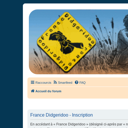
France Didgeridoo
Didgeridoo et Guimbarde sur France Didgeridoo - retrouvez la commun
Raccourcis
Smartfeed
FAQ
Accueil du forum
France Didgeridoo - Inscription
En accédant à « France Didgeridoo » (désigné ci-après par « no