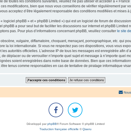
e de toutes les conditions suivantes, veuillez ne pas utiliser et accéder à « Franc
es modifications, bien que nous vous conseillons de vérifier régulièrement par vou
 vous acceptez d’être légalement responsable des conditions modifiées et mises à j
 logiciel phpBB » et « phpBB Limited ») qui est un logiciel de forum de discussio
iel phpBB a pour seul but de faciliter les discussions sur internet et phpBB Limit
ptons pas. Pour plus d’informations concernant phpBB, veuillez consulter
le site 
obscène, vulgaire, diffamatoire, choquant, menaçant, pornographique, etc. qui pourr
re la loi internationale. Si vous ne respectez pas ces dispositions, vous vous exp
 et les autorités officielles. L’adresse IP de tous les messages est enregistrée afin 
r, de déplacer ou de verrouiller n’importe quel sujet et message à n’importe quel mo
ignées soient enregistrées dans notre base de données. Bien que ces informations n
t être tenus comme responsables en cas de tentative de piratage informatique vis
Nous
Développé par
phpBB
® Forum Software © phpBB Limited
Traduction française officielle
©
Qiaeru