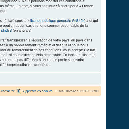
e Didgeridoo ». Nous pouvons modifier ces conditions à
s-même. En effet, si vous continuez à participer à « France
our.
ns déclaré sous la «
licence publique générale GNU 2.0
» et qui
ed ne peut en aucun cas être tenu comme responsable de la
de phpBB
(en anglais).
ait transgresser la législation de votre pays, du pays dans
osez à un bannissement immédiat et définitif et nous nous
d’aider au renforcement de ces conditions. Vous acceptez le fait
ment si nous estimons cela nécessaire. En tant qu’utilisateur,
e seront pas diffusées à une tierce partie sans votre
ant à compromettre vos données.
 contacter
Supprimer les cookies
Fuseau horaire sur
UTC+02:00