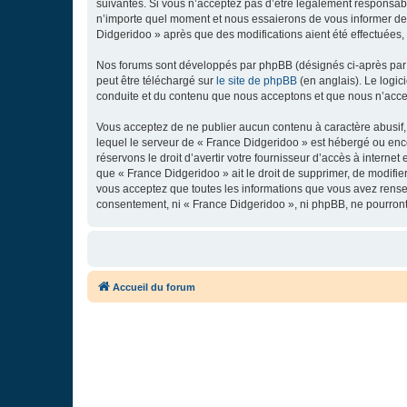
suivantes. Si vous n’acceptez pas d’être légalement responsabl
n’importe quel moment et nous essaierons de vous informer de c
Didgeridoo » après que des modifications aient été effectuées,
Nos forums sont développés par phpBB (désignés ci-après par «
peut être téléchargé sur
le site de phpBB
(en anglais). Le logic
conduite et du contenu que nous acceptons et que nous n’acce
Vous acceptez de ne publier aucun contenu à caractère abusif, 
lequel le serveur de « France Didgeridoo » est hébergé ou enco
réservons le droit d’avertir votre fournisseur d’accès à internet
que « France Didgeridoo » ait le droit de supprimer, de modifie
vous acceptez que toutes les informations que vous avez rense
consentement, ni « France Didgeridoo », ni phpBB, ne pourron
Accueil du forum