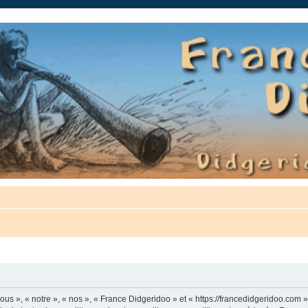
auté.
us », « notre », « nos », « France Didgeridoo » et « https://francedidgeridoo.com 