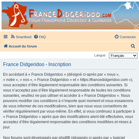
France Didgeridoo
Didgeridoo et Guimbarde sur France Didgeridoo - retrouvez la communauté.
Smartfeed
FAQ
Connexion
R
Accueil du forum
e
Langue :
c
France Didgeridoo - Inscription
h
En accédant à « France Didgeridoo » (désigné ci-après par « nous »,
e
« notre », « nos », « France Didgeridoo » et « https://francedidgeridoo.com »),
r
vous acceptez d’être légalement responsable des conditions suivantes. Si
vous n’acceptez pas d’être légalement responsable de toutes les conditions
c
suivantes, veuillez ne pas utiliser et accéder à « France Didgeridoo ». Nous
h
pouvons modifier ces conditions à n’importe quel moment et nous essaierons
e
de vous informer de ces modifications, bien que nous vous conseillons de
vérifier régulièrement par vous-même. En effet, si vous continuez à participer à
r
« France Didgeridoo » après que des modifications aient été effectuées, vous
acceptez d’être légalement responsable des conditions modifiées et mises à
jour.
Nos forums sont développés par phpBB (désignés ci-après par « logiciel