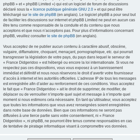
phpBB » et « phpBB Limited ») qui est un logiciel de forum de discussions
déclaré sous la «
licence publique générale GNU 2.0
» et qui peut être
téléchargé sur
le site de phpBB
(en anglais). Le logiciel phpBB a pour seul but
de faciliter les discussions sur internet et phpBB Limited ne peut en aucun cas
être tenu comme responsable de la conduite et du contenu que nous
acceptons et que nous n’acceptons pas. Pour plus d’informations concernant
phpBB, veuillez consulter
le site de phpBB
(en anglais).
Vous acceptez de ne publier aucun contenu à caractère abusif, obscène,
vulgaire, diffamatoire, choquant, menaçant, pornographique, etc. qui pourrait
transgresser la législation de votre pays, du pays dans lequel le serveur de
« France Didgeridoo » est hébergé ou encore la loi internationale. Si vous ne
respectez pas ces dispositions, vous vous exposez à un bannissement
immédiat et définitif et nous nous réservons le droit d’avertir votre fournisseur
d’accès à internet et les autorités officielles. L’adresse IP de tous les messages
est enregistrée afin d’aider au renforcement de ces conditions. Vous acceptez
le fait que « France Didgeridoo » ait le droit de supprimer, de modifier, de
déplacer ou de verrouiller n’importe quel sujet et message à n’importe quel
moment si nous estimons cela nécessaire. En tant qu’utilisateur, vous acceptez
que toutes les informations que vous avez renseignées soient enregistrées
dans notre base de données. Bien que ces informations ne seront pas
diffusées à une tierce partie sans votre consentement, ni « France
Didgeridoo », ni phpBB, ne pourront être tenus comme responsables en cas
de tentative de piratage informatique visant à compromettre vos données.