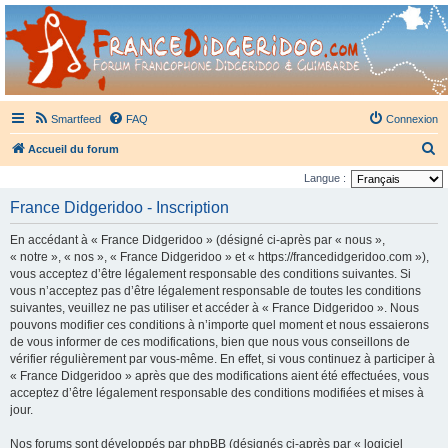
France Didgeridoo
Didgeridoo et Guimbarde sur France Didgeridoo - retrouvez la communauté.
Smartfeed
FAQ
Connexion
R
Accueil du forum
e
Langue :
c
France Didgeridoo - Inscription
h
En accédant à « France Didgeridoo » (désigné ci-après par « nous »,
e
« notre », « nos », « France Didgeridoo » et « https://francedidgeridoo.com »),
r
vous acceptez d’être légalement responsable des conditions suivantes. Si
vous n’acceptez pas d’être légalement responsable de toutes les conditions
c
suivantes, veuillez ne pas utiliser et accéder à « France Didgeridoo ». Nous
h
pouvons modifier ces conditions à n’importe quel moment et nous essaierons
e
de vous informer de ces modifications, bien que nous vous conseillons de
vérifier régulièrement par vous-même. En effet, si vous continuez à participer à
r
« France Didgeridoo » après que des modifications aient été effectuées, vous
acceptez d’être légalement responsable des conditions modifiées et mises à
jour.
Nos forums sont développés par phpBB (désignés ci-après par « logiciel