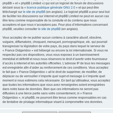
phpBB » et « phpBB Limited ») qui est un logiciel de forum de discussions
déclaré sous la «
licence publique générale GNU 2.0
» et qui peut être
téléchargé sur
le site de phpBB
(en anglais). Le logiciel phpBB a pour seul but
de faciliter les discussions sur internet et phpBB Limited ne peut en aucun cas
être tenu comme responsable de la conduite et du contenu que nous
acceptons et que nous n’acceptons pas. Pour plus d’informations concernant
phpBB, veuillez consulter
le site de phpBB
(en anglais).
Vous acceptez de ne publier aucun contenu à caractère abusif, obscène,
vulgaire, diffamatoire, choquant, menaçant, pornographique, etc. qui pourrait
transgresser la législation de votre pays, du pays dans lequel le serveur de
« France Didgeridoo » est hébergé ou encore la loi internationale. Si vous ne
respectez pas ces dispositions, vous vous exposez à un bannissement
immédiat et définitif et nous nous réservons le droit d’avertir votre fournisseur
d’accès à internet et les autorités officielles. L’adresse IP de tous les messages
est enregistrée afin d’aider au renforcement de ces conditions. Vous acceptez
le fait que « France Didgeridoo » ait le droit de supprimer, de modifier, de
déplacer ou de verrouiller n’importe quel sujet et message à n’importe quel
moment si nous estimons cela nécessaire. En tant qu’utilisateur, vous acceptez
que toutes les informations que vous avez renseignées soient enregistrées
dans notre base de données. Bien que ces informations ne seront pas
diffusées à une tierce partie sans votre consentement, ni « France
Didgeridoo », ni phpBB, ne pourront être tenus comme responsables en cas
de tentative de piratage informatique visant à compromettre vos données.