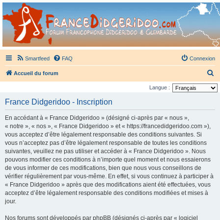
France Didgeridoo
Didgeridoo et Guimbarde sur France Didgeridoo - retrouvez la communauté.
Smartfeed
FAQ
Connexion
R
Accueil du forum
e
Langue :
c
France Didgeridoo - Inscription
h
En accédant à « France Didgeridoo » (désigné ci-après par « nous »,
e
« notre », « nos », « France Didgeridoo » et « https://francedidgeridoo.com »),
r
vous acceptez d’être légalement responsable des conditions suivantes. Si
vous n’acceptez pas d’être légalement responsable de toutes les conditions
c
suivantes, veuillez ne pas utiliser et accéder à « France Didgeridoo ». Nous
h
pouvons modifier ces conditions à n’importe quel moment et nous essaierons
e
de vous informer de ces modifications, bien que nous vous conseillons de
vérifier régulièrement par vous-même. En effet, si vous continuez à participer à
r
« France Didgeridoo » après que des modifications aient été effectuées, vous
acceptez d’être légalement responsable des conditions modifiées et mises à
jour.
Nos forums sont développés par phpBB (désignés ci-après par « logiciel