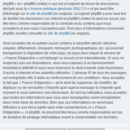
phpBB » et « phpBB Limited ») qui est un logiciel de forum de discussions
déclaré sous la «
licence publique générale GNU 2.0
» et qui peut être
téléchargé sur
le site de phpBB
(en anglais). Le logiciel phpBB a pour seul but
de faciliter les discussions sur internet et phpBB Limited ne peut en aucun cas
être tenu comme responsable de la conduite et du contenu que nous
acceptons et que nous n’acceptons pas. Pour plus d’informations concernant
phpBB, veuillez consulter
le site de phpBB
(en anglais).
Vous acceptez de ne publier aucun contenu à caractère abusif, obscène,
vulgaire, diffamatoire, choquant, menaçant, pornographique, etc. qui pourrait
transgresser la législation de votre pays, du pays dans lequel le serveur de
« France Didgeridoo » est hébergé ou encore la loi internationale. Si vous ne
respectez pas ces dispositions, vous vous exposez à un bannissement
immédiat et définitif et nous nous réservons le droit d’avertir votre fournisseur
d’accès à internet et les autorités officielles. L’adresse IP de tous les messages
est enregistrée afin d’aider au renforcement de ces conditions. Vous acceptez
le fait que « France Didgeridoo » ait le droit de supprimer, de modifier, de
déplacer ou de verrouiller n’importe quel sujet et message à n’importe quel
moment si nous estimons cela nécessaire. En tant qu’utilisateur, vous acceptez
que toutes les informations que vous avez renseignées soient enregistrées
dans notre base de données. Bien que ces informations ne seront pas
diffusées à une tierce partie sans votre consentement, ni « France
Didgeridoo », ni phpBB, ne pourront être tenus comme responsables en cas
de tentative de piratage informatique visant à compromettre vos données.