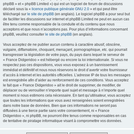
phpBB » et « phpBB Limited ») qui est un logiciel de forum de discussions
déclaré sous la «
licence publique générale GNU 2.0
» et qui peut être
téléchargé sur
le site de phpBB
(en anglais). Le logiciel phpBB a pour seul but
de faciliter les discussions sur internet et phpBB Limited ne peut en aucun cas
être tenu comme responsable de la conduite et du contenu que nous
acceptons et que nous n’acceptons pas. Pour plus d’informations concernant
phpBB, veuillez consulter
le site de phpBB
(en anglais).
Vous acceptez de ne publier aucun contenu à caractère abusif, obscène,
vulgaire, diffamatoire, choquant, menaçant, pornographique, etc. qui pourrait
transgresser la législation de votre pays, du pays dans lequel le serveur de
« France Didgeridoo » est hébergé ou encore la loi internationale. Si vous ne
respectez pas ces dispositions, vous vous exposez à un bannissement
immédiat et définitif et nous nous réservons le droit d’avertir votre fournisseur
d’accès à internet et les autorités officielles. L’adresse IP de tous les messages
est enregistrée afin d’aider au renforcement de ces conditions. Vous acceptez
le fait que « France Didgeridoo » ait le droit de supprimer, de modifier, de
déplacer ou de verrouiller n’importe quel sujet et message à n’importe quel
moment si nous estimons cela nécessaire. En tant qu’utilisateur, vous acceptez
que toutes les informations que vous avez renseignées soient enregistrées
dans notre base de données. Bien que ces informations ne seront pas
diffusées à une tierce partie sans votre consentement, ni « France
Didgeridoo », ni phpBB, ne pourront être tenus comme responsables en cas
de tentative de piratage informatique visant à compromettre vos données.