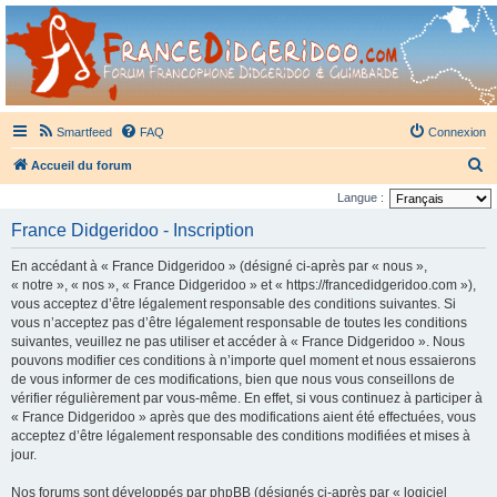
France Didgeridoo
Didgeridoo et Guimbarde sur France Didgeridoo - retrouvez la communauté.
Smartfeed
FAQ
Connexion
R
Accueil du forum
e
Langue :
c
France Didgeridoo - Inscription
h
En accédant à « France Didgeridoo » (désigné ci-après par « nous »,
e
« notre », « nos », « France Didgeridoo » et « https://francedidgeridoo.com »),
r
vous acceptez d’être légalement responsable des conditions suivantes. Si
vous n’acceptez pas d’être légalement responsable de toutes les conditions
c
suivantes, veuillez ne pas utiliser et accéder à « France Didgeridoo ». Nous
h
pouvons modifier ces conditions à n’importe quel moment et nous essaierons
e
de vous informer de ces modifications, bien que nous vous conseillons de
vérifier régulièrement par vous-même. En effet, si vous continuez à participer à
r
« France Didgeridoo » après que des modifications aient été effectuées, vous
acceptez d’être légalement responsable des conditions modifiées et mises à
jour.
Nos forums sont développés par phpBB (désignés ci-après par « logiciel