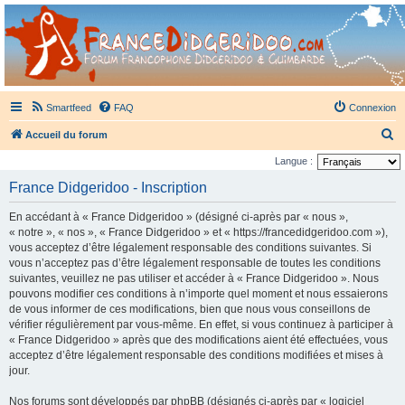
France Didgeridoo
Didgeridoo et Guimbarde sur France Didgeridoo - retrouvez la communauté.
Smartfeed
FAQ
Connexion
R
Accueil du forum
e
Langue :
c
France Didgeridoo - Inscription
h
En accédant à « France Didgeridoo » (désigné ci-après par « nous »,
e
« notre », « nos », « France Didgeridoo » et « https://francedidgeridoo.com »),
r
vous acceptez d’être légalement responsable des conditions suivantes. Si
vous n’acceptez pas d’être légalement responsable de toutes les conditions
c
suivantes, veuillez ne pas utiliser et accéder à « France Didgeridoo ». Nous
h
pouvons modifier ces conditions à n’importe quel moment et nous essaierons
e
de vous informer de ces modifications, bien que nous vous conseillons de
vérifier régulièrement par vous-même. En effet, si vous continuez à participer à
r
« France Didgeridoo » après que des modifications aient été effectuées, vous
acceptez d’être légalement responsable des conditions modifiées et mises à
jour.
Nos forums sont développés par phpBB (désignés ci-après par « logiciel