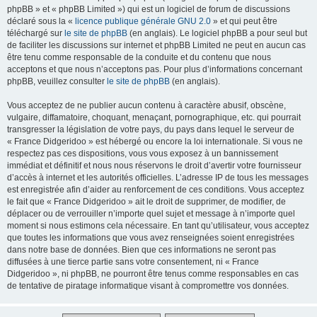
phpBB » et « phpBB Limited ») qui est un logiciel de forum de discussions
déclaré sous la «
licence publique générale GNU 2.0
» et qui peut être
téléchargé sur
le site de phpBB
(en anglais). Le logiciel phpBB a pour seul but
de faciliter les discussions sur internet et phpBB Limited ne peut en aucun cas
être tenu comme responsable de la conduite et du contenu que nous
acceptons et que nous n’acceptons pas. Pour plus d’informations concernant
phpBB, veuillez consulter
le site de phpBB
(en anglais).
Vous acceptez de ne publier aucun contenu à caractère abusif, obscène,
vulgaire, diffamatoire, choquant, menaçant, pornographique, etc. qui pourrait
transgresser la législation de votre pays, du pays dans lequel le serveur de
« France Didgeridoo » est hébergé ou encore la loi internationale. Si vous ne
respectez pas ces dispositions, vous vous exposez à un bannissement
immédiat et définitif et nous nous réservons le droit d’avertir votre fournisseur
d’accès à internet et les autorités officielles. L’adresse IP de tous les messages
est enregistrée afin d’aider au renforcement de ces conditions. Vous acceptez
le fait que « France Didgeridoo » ait le droit de supprimer, de modifier, de
déplacer ou de verrouiller n’importe quel sujet et message à n’importe quel
moment si nous estimons cela nécessaire. En tant qu’utilisateur, vous acceptez
que toutes les informations que vous avez renseignées soient enregistrées
dans notre base de données. Bien que ces informations ne seront pas
diffusées à une tierce partie sans votre consentement, ni « France
Didgeridoo », ni phpBB, ne pourront être tenus comme responsables en cas
de tentative de piratage informatique visant à compromettre vos données.