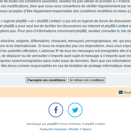
e de toutes les conditions suivantes, veuillez ne pas utiliser et accéder à « Franc
es modifications, bien que nous vous conseillons de vérifier régulièrement par vou
 vous acceptez d’être légalement responsable des conditions modifiées et mises à j
 logiciel phpBB » et « phpBB Limited ») qui est un logiciel de forum de discussio
iel phpBB a pour seul but de faciliter les discussions sur internet et phpBB Limit
ptons pas. Pour plus d’informations concernant phpBB, veuillez consulter
le site 
obscène, vulgaire, diffamatoire, choquant, menaçant, pornographique, etc. qui pourr
re la loi internationale. Si vous ne respectez pas ces dispositions, vous vous exp
 et les autorités officielles. L’adresse IP de tous les messages est enregistrée afin 
r, de déplacer ou de verrouiller n’importe quel sujet et message à n’importe quel mo
ignées soient enregistrées dans notre base de données. Bien que ces informations n
t être tenus comme responsables en cas de tentative de piratage informatique vis
Nous
Développé par
phpBB
® Forum Software © phpBB Limited
Traduction française officielle
©
Qiaeru