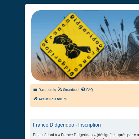
France Didgeridoo
Didgeridoo et Guimbarde sur France Didgeridoo - retrouvez la commun
Raccourcis
Smartfeed
FAQ
Accueil du forum
France Didgeridoo - Inscription
En accédant à « France Didgeridoo » (désigné ci-après par « no