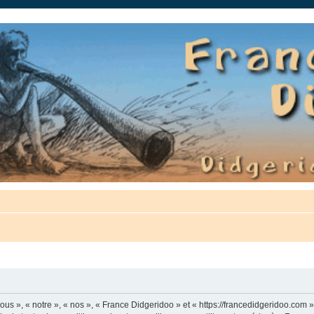
auté.
us », « notre », « nos », « France Didgeridoo » et « https://francedidgeridoo.com 