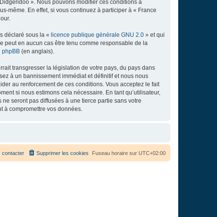
e Didgeridoo ». Nous pouvons modifier ces conditions à
s-même. En effet, si vous continuez à participer à « France
our.
ns déclaré sous la «
licence publique générale GNU 2.0
» et qui
ed ne peut en aucun cas être tenu comme responsable de la
de phpBB
(en anglais).
ait transgresser la législation de votre pays, du pays dans
osez à un bannissement immédiat et définitif et nous nous
d’aider au renforcement de ces conditions. Vous acceptez le fait
ment si nous estimons cela nécessaire. En tant qu’utilisateur,
e seront pas diffusées à une tierce partie sans votre
ant à compromettre vos données.
 contacter
Supprimer les cookies
Fuseau horaire sur
UTC+02:00