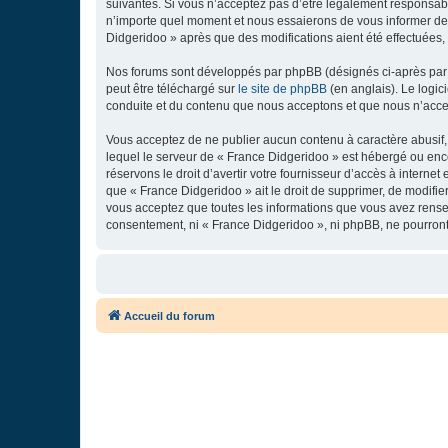
suivantes. Si vous n’acceptez pas d’être légalement responsabl
n’importe quel moment et nous essaierons de vous informer de c
Didgeridoo » après que des modifications aient été effectuées,
Nos forums sont développés par phpBB (désignés ci-après par «
peut être téléchargé sur
le site de phpBB
(en anglais). Le logic
conduite et du contenu que nous acceptons et que nous n’acce
Vous acceptez de ne publier aucun contenu à caractère abusif, 
lequel le serveur de « France Didgeridoo » est hébergé ou enco
réservons le droit d’avertir votre fournisseur d’accès à internet
que « France Didgeridoo » ait le droit de supprimer, de modifie
vous acceptez que toutes les informations que vous avez rense
consentement, ni « France Didgeridoo », ni phpBB, ne pourron
Accueil du forum