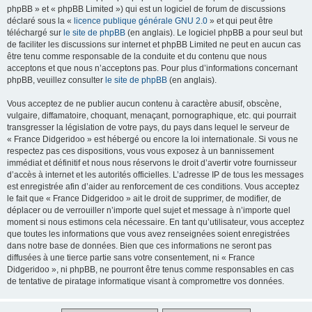
phpBB » et « phpBB Limited ») qui est un logiciel de forum de discussions
déclaré sous la «
licence publique générale GNU 2.0
» et qui peut être
téléchargé sur
le site de phpBB
(en anglais). Le logiciel phpBB a pour seul but
de faciliter les discussions sur internet et phpBB Limited ne peut en aucun cas
être tenu comme responsable de la conduite et du contenu que nous
acceptons et que nous n’acceptons pas. Pour plus d’informations concernant
phpBB, veuillez consulter
le site de phpBB
(en anglais).
Vous acceptez de ne publier aucun contenu à caractère abusif, obscène,
vulgaire, diffamatoire, choquant, menaçant, pornographique, etc. qui pourrait
transgresser la législation de votre pays, du pays dans lequel le serveur de
« France Didgeridoo » est hébergé ou encore la loi internationale. Si vous ne
respectez pas ces dispositions, vous vous exposez à un bannissement
immédiat et définitif et nous nous réservons le droit d’avertir votre fournisseur
d’accès à internet et les autorités officielles. L’adresse IP de tous les messages
est enregistrée afin d’aider au renforcement de ces conditions. Vous acceptez
le fait que « France Didgeridoo » ait le droit de supprimer, de modifier, de
déplacer ou de verrouiller n’importe quel sujet et message à n’importe quel
moment si nous estimons cela nécessaire. En tant qu’utilisateur, vous acceptez
que toutes les informations que vous avez renseignées soient enregistrées
dans notre base de données. Bien que ces informations ne seront pas
diffusées à une tierce partie sans votre consentement, ni « France
Didgeridoo », ni phpBB, ne pourront être tenus comme responsables en cas
de tentative de piratage informatique visant à compromettre vos données.