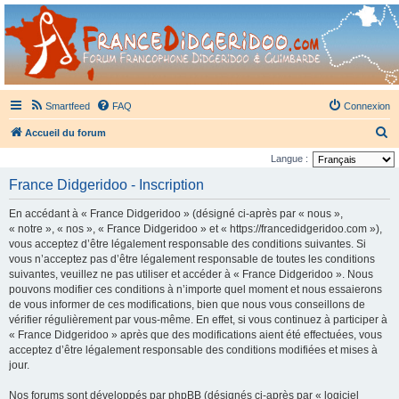
France Didgeridoo
Didgeridoo et Guimbarde sur France Didgeridoo - retrouvez la communauté.
Smartfeed
FAQ
Connexion
R
Accueil du forum
e
Langue :
c
France Didgeridoo - Inscription
h
En accédant à « France Didgeridoo » (désigné ci-après par « nous »,
e
« notre », « nos », « France Didgeridoo » et « https://francedidgeridoo.com »),
r
vous acceptez d’être légalement responsable des conditions suivantes. Si
vous n’acceptez pas d’être légalement responsable de toutes les conditions
c
suivantes, veuillez ne pas utiliser et accéder à « France Didgeridoo ». Nous
h
pouvons modifier ces conditions à n’importe quel moment et nous essaierons
e
de vous informer de ces modifications, bien que nous vous conseillons de
vérifier régulièrement par vous-même. En effet, si vous continuez à participer à
r
« France Didgeridoo » après que des modifications aient été effectuées, vous
acceptez d’être légalement responsable des conditions modifiées et mises à
jour.
Nos forums sont développés par phpBB (désignés ci-après par « logiciel