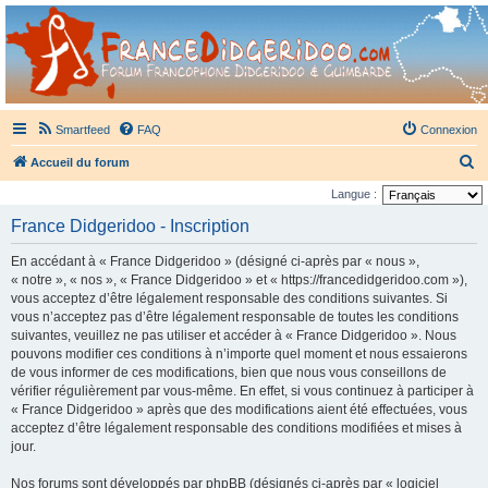
France Didgeridoo
Didgeridoo et Guimbarde sur France Didgeridoo - retrouvez la communauté.
Smartfeed
FAQ
Connexion
R
Accueil du forum
e
Langue :
c
France Didgeridoo - Inscription
h
En accédant à « France Didgeridoo » (désigné ci-après par « nous »,
e
« notre », « nos », « France Didgeridoo » et « https://francedidgeridoo.com »),
r
vous acceptez d’être légalement responsable des conditions suivantes. Si
vous n’acceptez pas d’être légalement responsable de toutes les conditions
c
suivantes, veuillez ne pas utiliser et accéder à « France Didgeridoo ». Nous
h
pouvons modifier ces conditions à n’importe quel moment et nous essaierons
e
de vous informer de ces modifications, bien que nous vous conseillons de
vérifier régulièrement par vous-même. En effet, si vous continuez à participer à
r
« France Didgeridoo » après que des modifications aient été effectuées, vous
acceptez d’être légalement responsable des conditions modifiées et mises à
jour.
Nos forums sont développés par phpBB (désignés ci-après par « logiciel