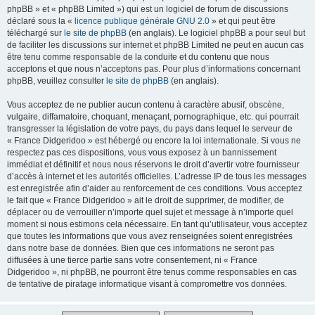
phpBB » et « phpBB Limited ») qui est un logiciel de forum de discussions
déclaré sous la «
licence publique générale GNU 2.0
» et qui peut être
téléchargé sur
le site de phpBB
(en anglais). Le logiciel phpBB a pour seul but
de faciliter les discussions sur internet et phpBB Limited ne peut en aucun cas
être tenu comme responsable de la conduite et du contenu que nous
acceptons et que nous n’acceptons pas. Pour plus d’informations concernant
phpBB, veuillez consulter
le site de phpBB
(en anglais).
Vous acceptez de ne publier aucun contenu à caractère abusif, obscène,
vulgaire, diffamatoire, choquant, menaçant, pornographique, etc. qui pourrait
transgresser la législation de votre pays, du pays dans lequel le serveur de
« France Didgeridoo » est hébergé ou encore la loi internationale. Si vous ne
respectez pas ces dispositions, vous vous exposez à un bannissement
immédiat et définitif et nous nous réservons le droit d’avertir votre fournisseur
d’accès à internet et les autorités officielles. L’adresse IP de tous les messages
est enregistrée afin d’aider au renforcement de ces conditions. Vous acceptez
le fait que « France Didgeridoo » ait le droit de supprimer, de modifier, de
déplacer ou de verrouiller n’importe quel sujet et message à n’importe quel
moment si nous estimons cela nécessaire. En tant qu’utilisateur, vous acceptez
que toutes les informations que vous avez renseignées soient enregistrées
dans notre base de données. Bien que ces informations ne seront pas
diffusées à une tierce partie sans votre consentement, ni « France
Didgeridoo », ni phpBB, ne pourront être tenus comme responsables en cas
de tentative de piratage informatique visant à compromettre vos données.