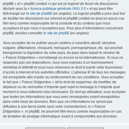
phpBB » et « phpBB Limited ») qui est un logiciel de forum de discussions
déclaré sous la «
licence publique générale GNU 2.0
» et qui peut être
téléchargé sur
le site de phpBB
(en anglais). Le logiciel phpBB a pour seul but
de faciliter les discussions sur internet et phpBB Limited ne peut en aucun cas
être tenu comme responsable de la conduite et du contenu que nous
acceptons et que nous n’acceptons pas. Pour plus d’informations concernant
phpBB, veuillez consulter
le site de phpBB
(en anglais).
Vous acceptez de ne publier aucun contenu à caractère abusif, obscène,
vulgaire, diffamatoire, choquant, menaçant, pornographique, etc. qui pourrait
transgresser la législation de votre pays, du pays dans lequel le serveur de
« France Didgeridoo » est hébergé ou encore la loi internationale. Si vous ne
respectez pas ces dispositions, vous vous exposez à un bannissement
immédiat et définitif et nous nous réservons le droit d’avertir votre fournisseur
d’accès à internet et les autorités officielles. L’adresse IP de tous les messages
est enregistrée afin d’aider au renforcement de ces conditions. Vous acceptez
le fait que « France Didgeridoo » ait le droit de supprimer, de modifier, de
déplacer ou de verrouiller n’importe quel sujet et message à n’importe quel
moment si nous estimons cela nécessaire. En tant qu’utilisateur, vous acceptez
que toutes les informations que vous avez renseignées soient enregistrées
dans notre base de données. Bien que ces informations ne seront pas
diffusées à une tierce partie sans votre consentement, ni « France
Didgeridoo », ni phpBB, ne pourront être tenus comme responsables en cas
de tentative de piratage informatique visant à compromettre vos données.