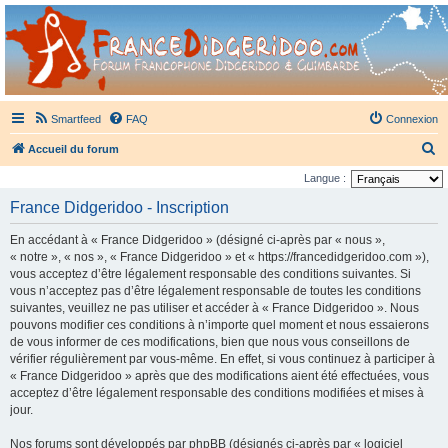
France Didgeridoo
Didgeridoo et Guimbarde sur France Didgeridoo - retrouvez la communauté.
Smartfeed
FAQ
Connexion
R
Accueil du forum
e
Langue :
c
France Didgeridoo - Inscription
h
En accédant à « France Didgeridoo » (désigné ci-après par « nous »,
e
« notre », « nos », « France Didgeridoo » et « https://francedidgeridoo.com »),
r
vous acceptez d’être légalement responsable des conditions suivantes. Si
vous n’acceptez pas d’être légalement responsable de toutes les conditions
c
suivantes, veuillez ne pas utiliser et accéder à « France Didgeridoo ». Nous
h
pouvons modifier ces conditions à n’importe quel moment et nous essaierons
e
de vous informer de ces modifications, bien que nous vous conseillons de
vérifier régulièrement par vous-même. En effet, si vous continuez à participer à
r
« France Didgeridoo » après que des modifications aient été effectuées, vous
acceptez d’être légalement responsable des conditions modifiées et mises à
jour.
Nos forums sont développés par phpBB (désignés ci-après par « logiciel