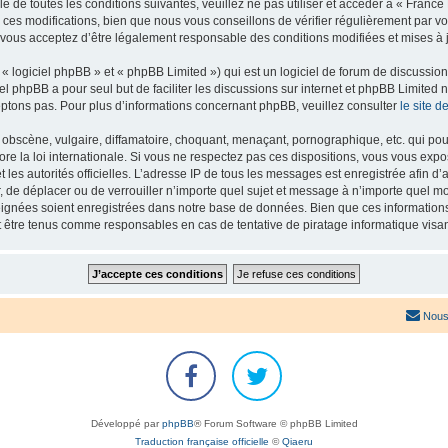
e de toutes les conditions suivantes, veuillez ne pas utiliser et accéder à « Franc
es modifications, bien que nous vous conseillons de vérifier régulièrement par vou
 vous acceptez d’être légalement responsable des conditions modifiées et mises à j
 logiciel phpBB » et « phpBB Limited ») qui est un logiciel de forum de discussio
iel phpBB a pour seul but de faciliter les discussions sur internet et phpBB Limit
ptons pas. Pour plus d’informations concernant phpBB, veuillez consulter
le site 
obscène, vulgaire, diffamatoire, choquant, menaçant, pornographique, etc. qui pourr
re la loi internationale. Si vous ne respectez pas ces dispositions, vous vous exp
 et les autorités officielles. L’adresse IP de tous les messages est enregistrée afin 
r, de déplacer ou de verrouiller n’importe quel sujet et message à n’importe quel mo
ignées soient enregistrées dans notre base de données. Bien que ces informations n
t être tenus comme responsables en cas de tentative de piratage informatique vis
Nous
Développé par
phpBB
® Forum Software © phpBB Limited
Traduction française officielle
©
Qiaeru