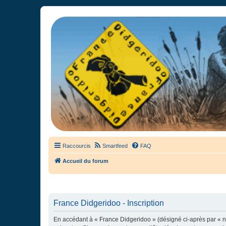
France Didgeridoo
Didgeridoo et Guimbarde sur France Didgeridoo - retrouvez la commun
Raccourcis
Smartfeed
FAQ
Accueil du forum
France Didgeridoo - Inscription
En accédant à « France Didgeridoo » (désigné ci-après par « no