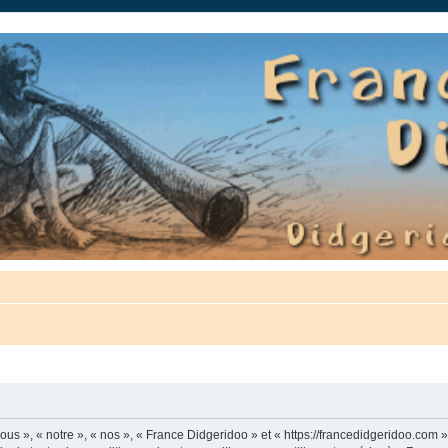
auté.
us », « notre », « nos », « France Didgeridoo » et « https://francedidgeridoo.com 