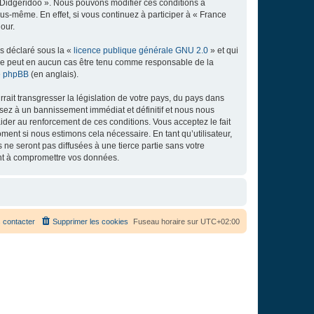
e Didgeridoo ». Nous pouvons modifier ces conditions à
s-même. En effet, si vous continuez à participer à « France
our.
ns déclaré sous la «
licence publique générale GNU 2.0
» et qui
ed ne peut en aucun cas être tenu comme responsable de la
de phpBB
(en anglais).
ait transgresser la législation de votre pays, du pays dans
osez à un bannissement immédiat et définitif et nous nous
d’aider au renforcement de ces conditions. Vous acceptez le fait
ment si nous estimons cela nécessaire. En tant qu’utilisateur,
e seront pas diffusées à une tierce partie sans votre
ant à compromettre vos données.
 contacter
Supprimer les cookies
Fuseau horaire sur
UTC+02:00