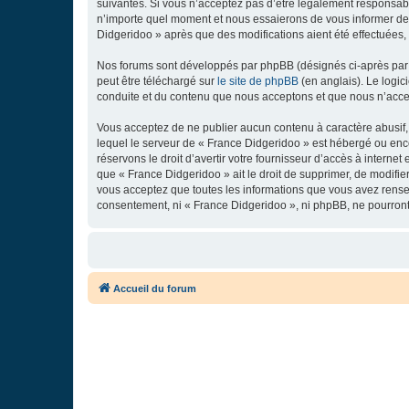
suivantes. Si vous n’acceptez pas d’être légalement responsabl
n’importe quel moment et nous essaierons de vous informer de c
Didgeridoo » après que des modifications aient été effectuées,
Nos forums sont développés par phpBB (désignés ci-après par «
peut être téléchargé sur
le site de phpBB
(en anglais). Le logic
conduite et du contenu que nous acceptons et que nous n’acce
Vous acceptez de ne publier aucun contenu à caractère abusif, 
lequel le serveur de « France Didgeridoo » est hébergé ou enco
réservons le droit d’avertir votre fournisseur d’accès à internet
que « France Didgeridoo » ait le droit de supprimer, de modifie
vous acceptez que toutes les informations que vous avez rense
consentement, ni « France Didgeridoo », ni phpBB, ne pourron
Accueil du forum