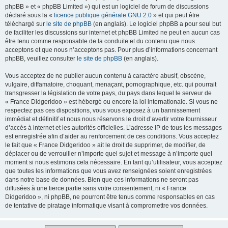
phpBB » et « phpBB Limited ») qui est un logiciel de forum de discussions
déclaré sous la «
licence publique générale GNU 2.0
» et qui peut être
téléchargé sur
le site de phpBB
(en anglais). Le logiciel phpBB a pour seul but
de faciliter les discussions sur internet et phpBB Limited ne peut en aucun cas
être tenu comme responsable de la conduite et du contenu que nous
acceptons et que nous n’acceptons pas. Pour plus d’informations concernant
phpBB, veuillez consulter
le site de phpBB
(en anglais).
Vous acceptez de ne publier aucun contenu à caractère abusif, obscène,
vulgaire, diffamatoire, choquant, menaçant, pornographique, etc. qui pourrait
transgresser la législation de votre pays, du pays dans lequel le serveur de
« France Didgeridoo » est hébergé ou encore la loi internationale. Si vous ne
respectez pas ces dispositions, vous vous exposez à un bannissement
immédiat et définitif et nous nous réservons le droit d’avertir votre fournisseur
d’accès à internet et les autorités officielles. L’adresse IP de tous les messages
est enregistrée afin d’aider au renforcement de ces conditions. Vous acceptez
le fait que « France Didgeridoo » ait le droit de supprimer, de modifier, de
déplacer ou de verrouiller n’importe quel sujet et message à n’importe quel
moment si nous estimons cela nécessaire. En tant qu’utilisateur, vous acceptez
que toutes les informations que vous avez renseignées soient enregistrées
dans notre base de données. Bien que ces informations ne seront pas
diffusées à une tierce partie sans votre consentement, ni « France
Didgeridoo », ni phpBB, ne pourront être tenus comme responsables en cas
de tentative de piratage informatique visant à compromettre vos données.