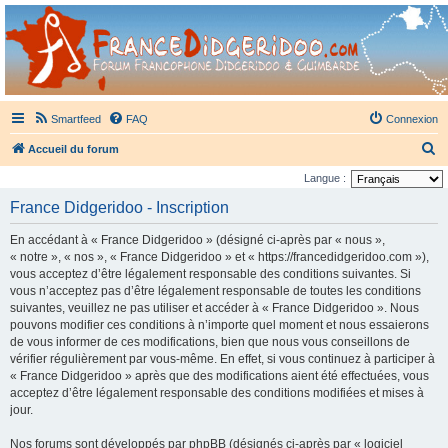
France Didgeridoo
Didgeridoo et Guimbarde sur France Didgeridoo - retrouvez la communauté.
Smartfeed
FAQ
Connexion
R
Accueil du forum
e
Langue :
c
France Didgeridoo - Inscription
h
En accédant à « France Didgeridoo » (désigné ci-après par « nous »,
e
« notre », « nos », « France Didgeridoo » et « https://francedidgeridoo.com »),
r
vous acceptez d’être légalement responsable des conditions suivantes. Si
vous n’acceptez pas d’être légalement responsable de toutes les conditions
c
suivantes, veuillez ne pas utiliser et accéder à « France Didgeridoo ». Nous
h
pouvons modifier ces conditions à n’importe quel moment et nous essaierons
e
de vous informer de ces modifications, bien que nous vous conseillons de
vérifier régulièrement par vous-même. En effet, si vous continuez à participer à
r
« France Didgeridoo » après que des modifications aient été effectuées, vous
acceptez d’être légalement responsable des conditions modifiées et mises à
jour.
Nos forums sont développés par phpBB (désignés ci-après par « logiciel