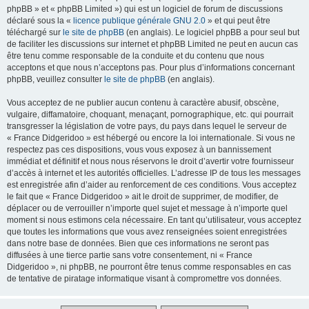
phpBB » et « phpBB Limited ») qui est un logiciel de forum de discussions
déclaré sous la «
licence publique générale GNU 2.0
» et qui peut être
téléchargé sur
le site de phpBB
(en anglais). Le logiciel phpBB a pour seul but
de faciliter les discussions sur internet et phpBB Limited ne peut en aucun cas
être tenu comme responsable de la conduite et du contenu que nous
acceptons et que nous n’acceptons pas. Pour plus d’informations concernant
phpBB, veuillez consulter
le site de phpBB
(en anglais).
Vous acceptez de ne publier aucun contenu à caractère abusif, obscène,
vulgaire, diffamatoire, choquant, menaçant, pornographique, etc. qui pourrait
transgresser la législation de votre pays, du pays dans lequel le serveur de
« France Didgeridoo » est hébergé ou encore la loi internationale. Si vous ne
respectez pas ces dispositions, vous vous exposez à un bannissement
immédiat et définitif et nous nous réservons le droit d’avertir votre fournisseur
d’accès à internet et les autorités officielles. L’adresse IP de tous les messages
est enregistrée afin d’aider au renforcement de ces conditions. Vous acceptez
le fait que « France Didgeridoo » ait le droit de supprimer, de modifier, de
déplacer ou de verrouiller n’importe quel sujet et message à n’importe quel
moment si nous estimons cela nécessaire. En tant qu’utilisateur, vous acceptez
que toutes les informations que vous avez renseignées soient enregistrées
dans notre base de données. Bien que ces informations ne seront pas
diffusées à une tierce partie sans votre consentement, ni « France
Didgeridoo », ni phpBB, ne pourront être tenus comme responsables en cas
de tentative de piratage informatique visant à compromettre vos données.