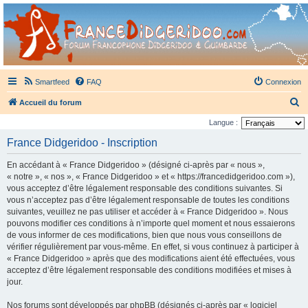
France Didgeridoo
Didgeridoo et Guimbarde sur France Didgeridoo - retrouvez la communauté.
Smartfeed
FAQ
Connexion
R
Accueil du forum
e
Langue :
c
France Didgeridoo - Inscription
h
En accédant à « France Didgeridoo » (désigné ci-après par « nous »,
e
« notre », « nos », « France Didgeridoo » et « https://francedidgeridoo.com »),
r
vous acceptez d’être légalement responsable des conditions suivantes. Si
vous n’acceptez pas d’être légalement responsable de toutes les conditions
c
suivantes, veuillez ne pas utiliser et accéder à « France Didgeridoo ». Nous
h
pouvons modifier ces conditions à n’importe quel moment et nous essaierons
e
de vous informer de ces modifications, bien que nous vous conseillons de
vérifier régulièrement par vous-même. En effet, si vous continuez à participer à
r
« France Didgeridoo » après que des modifications aient été effectuées, vous
acceptez d’être légalement responsable des conditions modifiées et mises à
jour.
Nos forums sont développés par phpBB (désignés ci-après par « logiciel