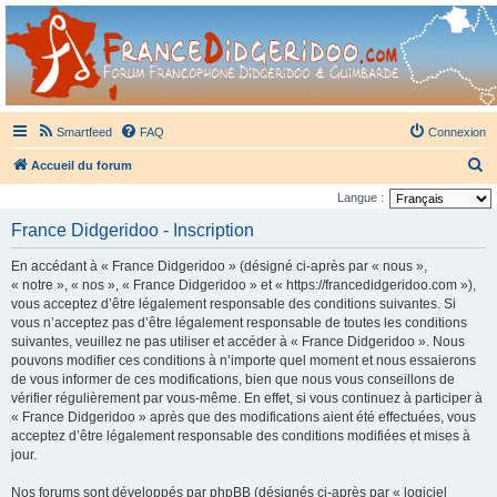
France Didgeridoo
Didgeridoo et Guimbarde sur France Didgeridoo - retrouvez la communauté.
Smartfeed
FAQ
Connexion
R
Accueil du forum
e
Langue :
c
France Didgeridoo - Inscription
h
En accédant à « France Didgeridoo » (désigné ci-après par « nous »,
e
« notre », « nos », « France Didgeridoo » et « https://francedidgeridoo.com »),
r
vous acceptez d’être légalement responsable des conditions suivantes. Si
vous n’acceptez pas d’être légalement responsable de toutes les conditions
c
suivantes, veuillez ne pas utiliser et accéder à « France Didgeridoo ». Nous
h
pouvons modifier ces conditions à n’importe quel moment et nous essaierons
e
de vous informer de ces modifications, bien que nous vous conseillons de
vérifier régulièrement par vous-même. En effet, si vous continuez à participer à
r
« France Didgeridoo » après que des modifications aient été effectuées, vous
acceptez d’être légalement responsable des conditions modifiées et mises à
jour.
Nos forums sont développés par phpBB (désignés ci-après par « logiciel