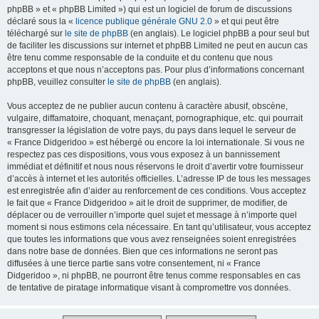
phpBB » et « phpBB Limited ») qui est un logiciel de forum de discussions
déclaré sous la «
licence publique générale GNU 2.0
» et qui peut être
téléchargé sur
le site de phpBB
(en anglais). Le logiciel phpBB a pour seul but
de faciliter les discussions sur internet et phpBB Limited ne peut en aucun cas
être tenu comme responsable de la conduite et du contenu que nous
acceptons et que nous n’acceptons pas. Pour plus d’informations concernant
phpBB, veuillez consulter
le site de phpBB
(en anglais).
Vous acceptez de ne publier aucun contenu à caractère abusif, obscène,
vulgaire, diffamatoire, choquant, menaçant, pornographique, etc. qui pourrait
transgresser la législation de votre pays, du pays dans lequel le serveur de
« France Didgeridoo » est hébergé ou encore la loi internationale. Si vous ne
respectez pas ces dispositions, vous vous exposez à un bannissement
immédiat et définitif et nous nous réservons le droit d’avertir votre fournisseur
d’accès à internet et les autorités officielles. L’adresse IP de tous les messages
est enregistrée afin d’aider au renforcement de ces conditions. Vous acceptez
le fait que « France Didgeridoo » ait le droit de supprimer, de modifier, de
déplacer ou de verrouiller n’importe quel sujet et message à n’importe quel
moment si nous estimons cela nécessaire. En tant qu’utilisateur, vous acceptez
que toutes les informations que vous avez renseignées soient enregistrées
dans notre base de données. Bien que ces informations ne seront pas
diffusées à une tierce partie sans votre consentement, ni « France
Didgeridoo », ni phpBB, ne pourront être tenus comme responsables en cas
de tentative de piratage informatique visant à compromettre vos données.