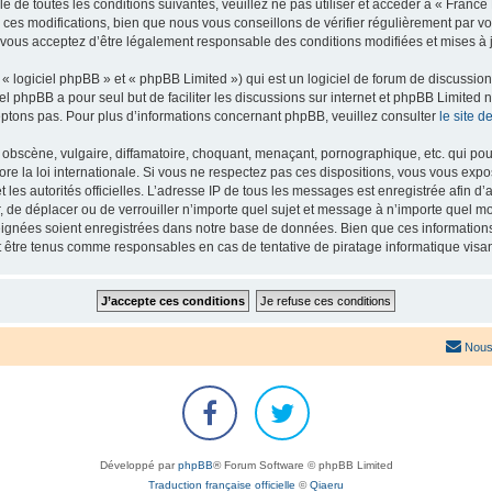
e de toutes les conditions suivantes, veuillez ne pas utiliser et accéder à « Franc
es modifications, bien que nous vous conseillons de vérifier régulièrement par vou
 vous acceptez d’être légalement responsable des conditions modifiées et mises à j
 logiciel phpBB » et « phpBB Limited ») qui est un logiciel de forum de discussio
iel phpBB a pour seul but de faciliter les discussions sur internet et phpBB Limit
ptons pas. Pour plus d’informations concernant phpBB, veuillez consulter
le site 
obscène, vulgaire, diffamatoire, choquant, menaçant, pornographique, etc. qui pourr
re la loi internationale. Si vous ne respectez pas ces dispositions, vous vous exp
 et les autorités officielles. L’adresse IP de tous les messages est enregistrée afin 
r, de déplacer ou de verrouiller n’importe quel sujet et message à n’importe quel mo
ignées soient enregistrées dans notre base de données. Bien que ces informations n
t être tenus comme responsables en cas de tentative de piratage informatique vis
Nous
Développé par
phpBB
® Forum Software © phpBB Limited
Traduction française officielle
©
Qiaeru