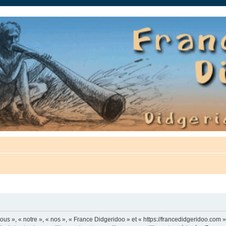
auté.
us », « notre », « nos », « France Didgeridoo » et « https://francedidgeridoo.com 