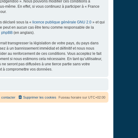
e Didgeridoo ». Nous pouvons modifier ces conditions à
s-même. En effet, si vous continuez à participer à « France
our.
ns déclaré sous la «
licence publique générale GNU 2.0
» et qui
ed ne peut en aucun cas être tenu comme responsable de la
de phpBB
(en anglais).
ait transgresser la législation de votre pays, du pays dans
osez à un bannissement immédiat et définitif et nous nous
d’aider au renforcement de ces conditions. Vous acceptez le fait
ment si nous estimons cela nécessaire. En tant qu’utilisateur,
e seront pas diffusées à une tierce partie sans votre
ant à compromettre vos données.
 contacter
Supprimer les cookies
Fuseau horaire sur
UTC+02:00