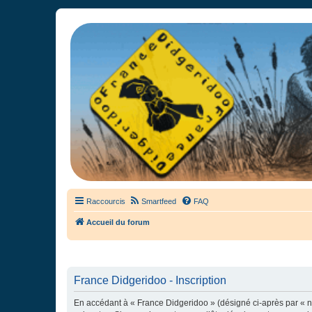
France Didgeridoo
Didgeridoo et Guimbarde sur France Didgeridoo - retrouvez la commun
Raccourcis
Smartfeed
FAQ
Accueil du forum
France Didgeridoo - Inscription
En accédant à « France Didgeridoo » (désigné ci-après par « no