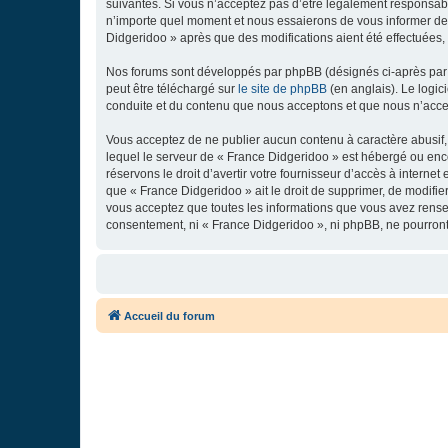
suivantes. Si vous n’acceptez pas d’être légalement responsabl
n’importe quel moment et nous essaierons de vous informer de c
Didgeridoo » après que des modifications aient été effectuées,
Nos forums sont développés par phpBB (désignés ci-après par «
peut être téléchargé sur
le site de phpBB
(en anglais). Le logic
conduite et du contenu que nous acceptons et que nous n’acce
Vous acceptez de ne publier aucun contenu à caractère abusif, 
lequel le serveur de « France Didgeridoo » est hébergé ou enco
réservons le droit d’avertir votre fournisseur d’accès à internet
que « France Didgeridoo » ait le droit de supprimer, de modifie
vous acceptez que toutes les informations que vous avez rense
consentement, ni « France Didgeridoo », ni phpBB, ne pourron
Accueil du forum