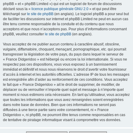
phpBB » et « phpBB Limited ») qui est un logiciel de forum de discussions
déclaré sous la «
licence publique générale GNU 2.0
» et qui peut être
téléchargé sur
le site de phpBB
(en anglais). Le logiciel phpBB a pour seul but
de faciliter les discussions sur internet et phpBB Limited ne peut en aucun cas
être tenu comme responsable de la conduite et du contenu que nous
acceptons et que nous n’acceptons pas. Pour plus d’informations concernant
phpBB, veuillez consulter
le site de phpBB
(en anglais).
Vous acceptez de ne publier aucun contenu à caractère abusif, obscène,
vulgaire, diffamatoire, choquant, menaçant, pornographique, etc. qui pourrait
transgresser la législation de votre pays, du pays dans lequel le serveur de
« France Didgeridoo » est hébergé ou encore la loi internationale. Si vous ne
respectez pas ces dispositions, vous vous exposez à un bannissement
immédiat et définitif et nous nous réservons le droit d’avertir votre fournisseur
d’accès à internet et les autorités officielles. L’adresse IP de tous les messages
est enregistrée afin d’aider au renforcement de ces conditions. Vous acceptez
le fait que « France Didgeridoo » ait le droit de supprimer, de modifier, de
déplacer ou de verrouiller n’importe quel sujet et message à n’importe quel
moment si nous estimons cela nécessaire. En tant qu’utilisateur, vous acceptez
que toutes les informations que vous avez renseignées soient enregistrées
dans notre base de données. Bien que ces informations ne seront pas
diffusées à une tierce partie sans votre consentement, ni « France
Didgeridoo », ni phpBB, ne pourront être tenus comme responsables en cas
de tentative de piratage informatique visant à compromettre vos données.