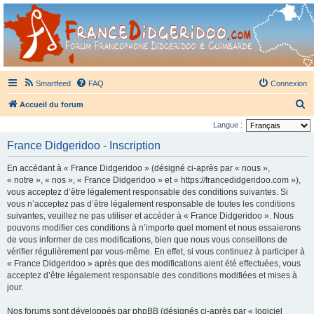
France Didgeridoo
Didgeridoo et Guimbarde sur France Didgeridoo - retrouvez la communauté.
Smartfeed
FAQ
Connexion
R
Accueil du forum
e
Langue :
c
France Didgeridoo - Inscription
h
En accédant à « France Didgeridoo » (désigné ci-après par « nous »,
e
« notre », « nos », « France Didgeridoo » et « https://francedidgeridoo.com »),
r
vous acceptez d’être légalement responsable des conditions suivantes. Si
vous n’acceptez pas d’être légalement responsable de toutes les conditions
c
suivantes, veuillez ne pas utiliser et accéder à « France Didgeridoo ». Nous
h
pouvons modifier ces conditions à n’importe quel moment et nous essaierons
e
de vous informer de ces modifications, bien que nous vous conseillons de
vérifier régulièrement par vous-même. En effet, si vous continuez à participer à
r
« France Didgeridoo » après que des modifications aient été effectuées, vous
acceptez d’être légalement responsable des conditions modifiées et mises à
jour.
Nos forums sont développés par phpBB (désignés ci-après par « logiciel