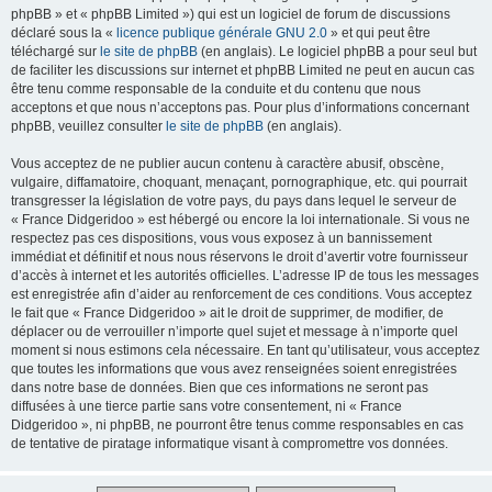
phpBB » et « phpBB Limited ») qui est un logiciel de forum de discussions
déclaré sous la «
licence publique générale GNU 2.0
» et qui peut être
téléchargé sur
le site de phpBB
(en anglais). Le logiciel phpBB a pour seul but
de faciliter les discussions sur internet et phpBB Limited ne peut en aucun cas
être tenu comme responsable de la conduite et du contenu que nous
acceptons et que nous n’acceptons pas. Pour plus d’informations concernant
phpBB, veuillez consulter
le site de phpBB
(en anglais).
Vous acceptez de ne publier aucun contenu à caractère abusif, obscène,
vulgaire, diffamatoire, choquant, menaçant, pornographique, etc. qui pourrait
transgresser la législation de votre pays, du pays dans lequel le serveur de
« France Didgeridoo » est hébergé ou encore la loi internationale. Si vous ne
respectez pas ces dispositions, vous vous exposez à un bannissement
immédiat et définitif et nous nous réservons le droit d’avertir votre fournisseur
d’accès à internet et les autorités officielles. L’adresse IP de tous les messages
est enregistrée afin d’aider au renforcement de ces conditions. Vous acceptez
le fait que « France Didgeridoo » ait le droit de supprimer, de modifier, de
déplacer ou de verrouiller n’importe quel sujet et message à n’importe quel
moment si nous estimons cela nécessaire. En tant qu’utilisateur, vous acceptez
que toutes les informations que vous avez renseignées soient enregistrées
dans notre base de données. Bien que ces informations ne seront pas
diffusées à une tierce partie sans votre consentement, ni « France
Didgeridoo », ni phpBB, ne pourront être tenus comme responsables en cas
de tentative de piratage informatique visant à compromettre vos données.