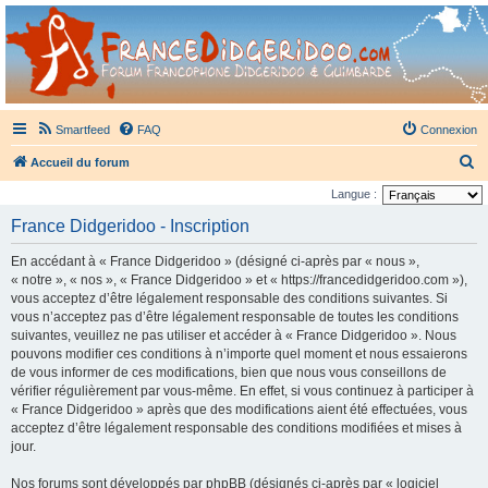
France Didgeridoo
Didgeridoo et Guimbarde sur France Didgeridoo - retrouvez la communauté.
Smartfeed
FAQ
Connexion
R
Accueil du forum
e
Langue :
c
France Didgeridoo - Inscription
h
En accédant à « France Didgeridoo » (désigné ci-après par « nous »,
e
« notre », « nos », « France Didgeridoo » et « https://francedidgeridoo.com »),
r
vous acceptez d’être légalement responsable des conditions suivantes. Si
vous n’acceptez pas d’être légalement responsable de toutes les conditions
c
suivantes, veuillez ne pas utiliser et accéder à « France Didgeridoo ». Nous
h
pouvons modifier ces conditions à n’importe quel moment et nous essaierons
e
de vous informer de ces modifications, bien que nous vous conseillons de
vérifier régulièrement par vous-même. En effet, si vous continuez à participer à
r
« France Didgeridoo » après que des modifications aient été effectuées, vous
acceptez d’être légalement responsable des conditions modifiées et mises à
jour.
Nos forums sont développés par phpBB (désignés ci-après par « logiciel