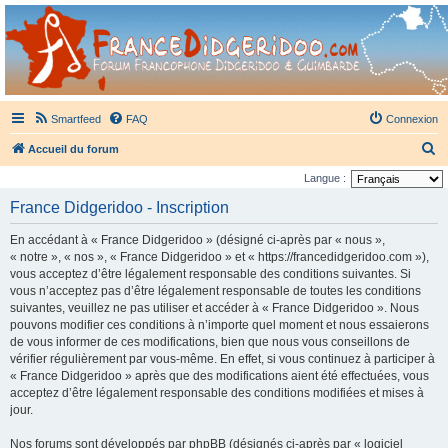
France Didgeridoo
Didgeridoo et Guimbarde sur France Didgeridoo - retrouvez la communauté.
Smartfeed
FAQ
Connexion
R
Accueil du forum
e
Langue :
c
France Didgeridoo - Inscription
h
En accédant à « France Didgeridoo » (désigné ci-après par « nous »,
e
« notre », « nos », « France Didgeridoo » et « https://francedidgeridoo.com »),
r
vous acceptez d’être légalement responsable des conditions suivantes. Si
vous n’acceptez pas d’être légalement responsable de toutes les conditions
c
suivantes, veuillez ne pas utiliser et accéder à « France Didgeridoo ». Nous
h
pouvons modifier ces conditions à n’importe quel moment et nous essaierons
e
de vous informer de ces modifications, bien que nous vous conseillons de
vérifier régulièrement par vous-même. En effet, si vous continuez à participer à
r
« France Didgeridoo » après que des modifications aient été effectuées, vous
acceptez d’être légalement responsable des conditions modifiées et mises à
jour.
Nos forums sont développés par phpBB (désignés ci-après par « logiciel