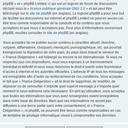
phpBB » et « phpBB Limited ») qui est un logiciel de forum de discussions
déclaré sous la «
licence publique générale GNU 2.0
» et qui peut être
téléchargé sur
le site de phpBB
(en anglais). Le logiciel phpBB a pour seul but
de faciliter les discussions sur internet et phpBB Limited ne peut en aucun cas
être tenu comme responsable de la conduite et du contenu que nous
acceptons et que nous n’acceptons pas. Pour plus d’informations concernant
phpBB, veuillez consulter
le site de phpBB
(en anglais).
Vous acceptez de ne publier aucun contenu à caractère abusif, obscène,
vulgaire, diffamatoire, choquant, menaçant, pornographique, etc. qui pourrait
transgresser la législation de votre pays, du pays dans lequel le serveur de
« France Didgeridoo » est hébergé ou encore la loi internationale. Si vous ne
respectez pas ces dispositions, vous vous exposez à un bannissement
immédiat et définitif et nous nous réservons le droit d’avertir votre fournisseur
d’accès à internet et les autorités officielles. L’adresse IP de tous les messages
est enregistrée afin d’aider au renforcement de ces conditions. Vous acceptez
le fait que « France Didgeridoo » ait le droit de supprimer, de modifier, de
déplacer ou de verrouiller n’importe quel sujet et message à n’importe quel
moment si nous estimons cela nécessaire. En tant qu’utilisateur, vous acceptez
que toutes les informations que vous avez renseignées soient enregistrées
dans notre base de données. Bien que ces informations ne seront pas
diffusées à une tierce partie sans votre consentement, ni « France
Didgeridoo », ni phpBB, ne pourront être tenus comme responsables en cas
de tentative de piratage informatique visant à compromettre vos données.