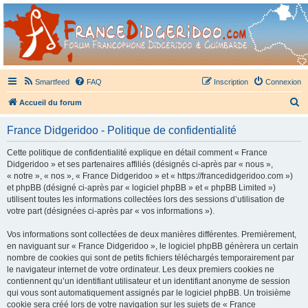
France Didgeridoo
Didgeridoo et Guimbarde sur France Didgeridoo - retrouvez la communauté.
Smartfeed
FAQ
Inscription
Connexion
R
Accueil du forum
e
France Didgeridoo - Politique de confidentialité
c
h
Cette politique de confidentialité explique en détail comment « France
Didgeridoo » et ses partenaires affiliés (désignés ci-après par « nous »,
e
« notre », « nos », « France Didgeridoo » et « https://francedidgeridoo.com »)
r
et phpBB (désigné ci-après par « logiciel phpBB » et « phpBB Limited »)
utilisent toutes les informations collectées lors des sessions d’utilisation de
c
votre part (désignées ci-après par « vos informations »).
h
Vos informations sont collectées de deux manières différentes. Premièrement,
e
en naviguant sur « France Didgeridoo », le logiciel phpBB génèrera un certain
r
nombre de cookies qui sont de petits fichiers téléchargés temporairement par
le navigateur internet de votre ordinateur. Les deux premiers cookies ne
contiennent qu’un identifiant utilisateur et un identifiant anonyme de session
qui vous sont automatiquement assignés par le logiciel phpBB. Un troisième
cookie sera créé lors de votre navigation sur les sujets de « France