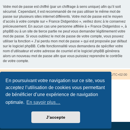
Votre mot de passe est chiffré (par un chiffrage à sens unique) afin qu’il soit
sécurisé. Cependant, il est recommandé de ne pas utiliser le même mot de
passe sur plusieurs sites internet différents. Votre mot de passe est le moyen
d’accès à votre compte sur « France Didgeridoo », veillez donc à le conservez
précieusement. En aucun cas une personne affiliée à « France Didgeridoo », à
phpBB ou à un site de tierce partie ne peut vous demander légitimement votre
mot de passe. Si vous oubliez le mot de passe de votre compte, vous pouvez
utiliser la fonction « J’ai perdu mon mot de passe » qui est proposée par défaut
sur le logiciel phpBB. Cette fonctionnalité vous demandera de spécifier votre
nom d’utilisateur et votre adresse de courriel et le logiciel phpBB générera
alors un nouveau mot de passe afin que vous puissiez reprendre le contrôle
de votre compte.
Accueil du forum
Nous contacter
Fuseau horaire sur
UTC+02:00
En poursuivant votre navigation sur ce site, vous
acceptez l’utilisation de cookies vous permettant
de bénéficier d’une expérience de navigation
optimale.
En savoir plus…
Développé par
phpBB
® Forum Software © phpBB Limited
Traduction française officielle
©
Qiaeru
Confidentialité
|
Conditions
J’accepte