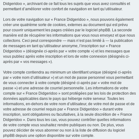
Didgeridoo », archivant de ce fait tous les sujets que vous avez consultés et
permettant d’améliorer votre confort de navigation en tant qu’utilisateur.
Lors de votre navigation sur « France Didgeridoo », nous pouvons également
créer une quatrième sorte de cookies, externes au document qui est prévu
pour couvrir uniquement les pages créées par le logiciel phpBB. La seconde
manière est de récupérer les informations que vous nous envoyez et que nous
collectons. Ceci peut correspondre — mais n’est pas limité à — la publication
de messages en tant qu’utilisateur anonyme, l’inscription sur « France
Didgeridoo » (désignée ci-après par « votre compte ») et les messages que
vous publiez après votre inscription et lors de votre connexion (désignés ci-
après par « vos messages »).
Votre compte contiendra au minimum un identifiant unique (désigné ci-après
par « votre nom d’utilisateur ») et un mot de passe personnel vous permettant
de vous connecter à votre compte (désigné ci-après par « votre mot de
passe ») et une adresse de courriel personnelle. Les informations de votre
compte sur « France Didgeridoo » sont protégées par les lois de protection des
données applicables dans le pays qui héberge notre serveur. Toutes les
informations, en-dehors de votre nom d’utilisateur, de votre mot de passe et de
votre adresse de courriel requis par « France Didgeridoo » durant votre
inscription, sont obligatoires ou facultatives, à la seule discrétion de « France
Didgeridoo ». Dans tous les cas, vous pouvez contrôler quelles informations
de votre compte vous souhaitez rendre publiques ou non. De plus, vous
pouvez décider de vous abonner ou non à la liste de diffusion du logiciel
phpBB depuis une option disponible sur votre compte.