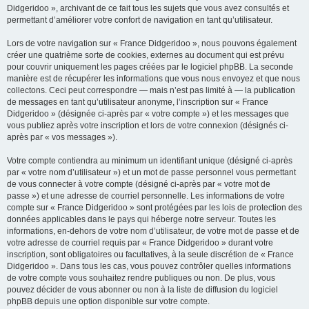
Didgeridoo », archivant de ce fait tous les sujets que vous avez consultés et
permettant d’améliorer votre confort de navigation en tant qu’utilisateur.
Lors de votre navigation sur « France Didgeridoo », nous pouvons également
créer une quatrième sorte de cookies, externes au document qui est prévu
pour couvrir uniquement les pages créées par le logiciel phpBB. La seconde
manière est de récupérer les informations que vous nous envoyez et que nous
collectons. Ceci peut correspondre — mais n’est pas limité à — la publication
de messages en tant qu’utilisateur anonyme, l’inscription sur « France
Didgeridoo » (désignée ci-après par « votre compte ») et les messages que
vous publiez après votre inscription et lors de votre connexion (désignés ci-
après par « vos messages »).
Votre compte contiendra au minimum un identifiant unique (désigné ci-après
par « votre nom d’utilisateur ») et un mot de passe personnel vous permettant
de vous connecter à votre compte (désigné ci-après par « votre mot de
passe ») et une adresse de courriel personnelle. Les informations de votre
compte sur « France Didgeridoo » sont protégées par les lois de protection des
données applicables dans le pays qui héberge notre serveur. Toutes les
informations, en-dehors de votre nom d’utilisateur, de votre mot de passe et de
votre adresse de courriel requis par « France Didgeridoo » durant votre
inscription, sont obligatoires ou facultatives, à la seule discrétion de « France
Didgeridoo ». Dans tous les cas, vous pouvez contrôler quelles informations
de votre compte vous souhaitez rendre publiques ou non. De plus, vous
pouvez décider de vous abonner ou non à la liste de diffusion du logiciel
phpBB depuis une option disponible sur votre compte.