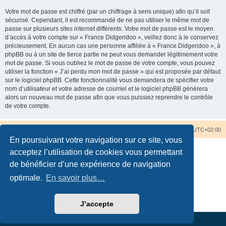
Votre mot de passe est chiffré (par un chiffrage à sens unique) afin qu’il soit
sécurisé. Cependant, il est recommandé de ne pas utiliser le même mot de
passe sur plusieurs sites internet différents. Votre mot de passe est le moyen
d’accès à votre compte sur « France Didgeridoo », veillez donc à le conservez
précieusement. En aucun cas une personne affiliée à « France Didgeridoo », à
phpBB ou à un site de tierce partie ne peut vous demander légitimement votre
mot de passe. Si vous oubliez le mot de passe de votre compte, vous pouvez
utiliser la fonction « J’ai perdu mon mot de passe » qui est proposée par défaut
sur le logiciel phpBB. Cette fonctionnalité vous demandera de spécifier votre
nom d’utilisateur et votre adresse de courriel et le logiciel phpBB générera
alors un nouveau mot de passe afin que vous puissiez reprendre le contrôle
de votre compte.
Accueil du forum
Nous contacter
Fuseau horaire sur
UTC+02:00
En poursuivant votre navigation sur ce site, vous
acceptez l’utilisation de cookies vous permettant
de bénéficier d’une expérience de navigation
optimale.
En savoir plus…
Développé par
phpBB
® Forum Software © phpBB Limited
Traduction française officielle
©
Qiaeru
Confidentialité
|
Conditions
J’accepte