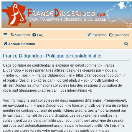
France Didgeridoo
Didgeridoo et Guimbarde sur France Didgeridoo - retrouvez la communauté.
Smartfeed
FAQ
Inscription
Connexion
R
Accueil du forum
e
France Didgeridoo - Politique de confidentialité
c
h
Cette politique de confidentialité explique en détail comment « France
Didgeridoo » et ses partenaires affiliés (désignés ci-après par « nous »,
e
« notre », « nos », « France Didgeridoo » et « https://francedidgeridoo.com »)
r
et phpBB (désigné ci-après par « logiciel phpBB » et « phpBB Limited »)
utilisent toutes les informations collectées lors des sessions d’utilisation de
c
votre part (désignées ci-après par « vos informations »).
h
Vos informations sont collectées de deux manières différentes. Premièrement,
e
en naviguant sur « France Didgeridoo », le logiciel phpBB génèrera un certain
r
nombre de cookies qui sont de petits fichiers téléchargés temporairement par
le navigateur internet de votre ordinateur. Les deux premiers cookies ne
contiennent qu’un identifiant utilisateur et un identifiant anonyme de session
qui vous sont automatiquement assignés par le logiciel phpBB. Un troisième
cookie sera créé lors de votre navigation sur les sujets de « France