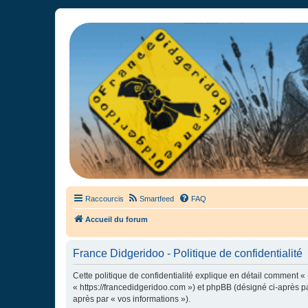
France Didgeridoo
Didgeridoo et Guimbarde sur France Didgeridoo - retrouvez la commun
Raccourcis
Smartfeed
FAQ
Accueil du forum
France Didgeridoo - Politique de confidentialité
Cette politique de confidentialité explique en détail comment « 
« https://francedidgeridoo.com ») et phpBB (désigné ci-après par
après par « vos informations »).