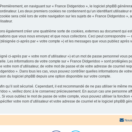
 Premièrement, en naviguant sur « France Didgeridoo », le logiciel phpBB génèrera 
ordinateur. Les deux premiers cookies ne contiennent qu’un identifiant utilisateur 
okie sera créé lors de votre navigation sur les sujets de « France Didgeridoo », ar
lisateur.
ons également créer une quatrième sorte de cookies, externes au document qui est
mations que vous nous envoyez et que nous collectons. Ceci peut correspondre — m
 (désignée ci-après par « votre compte ») et les messages que vous publiez après vo
igné ci-après par « votre nom d’utilisateur ») et un mot de passe personnel vous p
elle. Les informations de votre compte sur « France Didgeridoo » sont protégées pa
 votre nom d’utilisateur, de votre mot de passe et de votre adresse de courriel req
 Didgeridoo ». Dans tous les cas, vous pouvez contrôler quelles informations de vo
sion du logiciel phpBB depuis une option disponible sur votre compte.
afin qu’il soit sécurisé. Cependant, il est recommandé de ne pas utiliser le même mot
idoo », veillez donc à le conservez précieusement. En aucun cas une personne affi
Si vous oubliez le mot de passe de votre compte, vous pouvez utiliser la fonction
pécifier votre nom d’utilisateur et votre adresse de courriel et le logiciel phpBB 
Nous