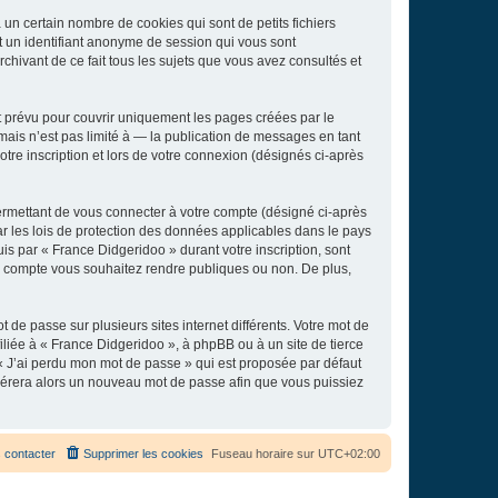
un certain nombre de cookies qui sont de petits fichiers
et un identifiant anonyme de session qui vous sont
chivant de ce fait tous les sujets que vous avez consultés et
 prévu pour couvrir uniquement les pages créées par le
ais n’est pas limité à — la publication de messages en tant
tre inscription et lors de votre connexion (désignés ci-après
ermettant de vous connecter à votre compte (désigné ci-après
r les lois de protection des données applicables dans le pays
uis par « France Didgeridoo » durant votre inscription, sont
tre compte vous souhaitez rendre publiques ou non. De plus,
 de passe sur plusieurs sites internet différents. Votre mot de
liée à « France Didgeridoo », à phpBB ou à un site de tierce
 « J’ai perdu mon mot de passe » qui est proposée par défaut
générera alors un nouveau mot de passe afin que vous puissiez
 contacter
Supprimer les cookies
Fuseau horaire sur
UTC+02:00