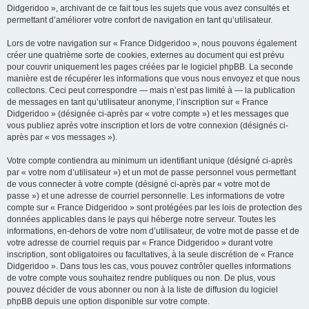
Didgeridoo », archivant de ce fait tous les sujets que vous avez consultés et
permettant d’améliorer votre confort de navigation en tant qu’utilisateur.
Lors de votre navigation sur « France Didgeridoo », nous pouvons également
créer une quatrième sorte de cookies, externes au document qui est prévu
pour couvrir uniquement les pages créées par le logiciel phpBB. La seconde
manière est de récupérer les informations que vous nous envoyez et que nous
collectons. Ceci peut correspondre — mais n’est pas limité à — la publication
de messages en tant qu’utilisateur anonyme, l’inscription sur « France
Didgeridoo » (désignée ci-après par « votre compte ») et les messages que
vous publiez après votre inscription et lors de votre connexion (désignés ci-
après par « vos messages »).
Votre compte contiendra au minimum un identifiant unique (désigné ci-après
par « votre nom d’utilisateur ») et un mot de passe personnel vous permettant
de vous connecter à votre compte (désigné ci-après par « votre mot de
passe ») et une adresse de courriel personnelle. Les informations de votre
compte sur « France Didgeridoo » sont protégées par les lois de protection des
données applicables dans le pays qui héberge notre serveur. Toutes les
informations, en-dehors de votre nom d’utilisateur, de votre mot de passe et de
votre adresse de courriel requis par « France Didgeridoo » durant votre
inscription, sont obligatoires ou facultatives, à la seule discrétion de « France
Didgeridoo ». Dans tous les cas, vous pouvez contrôler quelles informations
de votre compte vous souhaitez rendre publiques ou non. De plus, vous
pouvez décider de vous abonner ou non à la liste de diffusion du logiciel
phpBB depuis une option disponible sur votre compte.