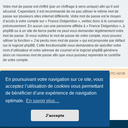
Votre mot de passe est chiffré (par un chiffrage à sens unique) afin qu’il soit
sécurisé. Cependant, il est recommandé de ne pas utiliser le même mot de
passe sur plusieurs sites internet différents. Votre mot de passe est le moyen
d’accès à votre compte sur « France Didgeridoo », veillez donc à le conservez
précieusement. En aucun cas une personne affiliée à « France Didgeridoo », à
phpBB ou à un site de tierce partie ne peut vous demander légitimement votre
mot de passe. Si vous oubliez le mot de passe de votre compte, vous pouvez
utiliser la fonction « J’ai perdu mon mot de passe » qui est proposée par défaut
sur le logiciel phpBB. Cette fonctionnalité vous demandera de spécifier votre
nom d’utilisateur et votre adresse de courriel et le logiciel phpBB générera
alors un nouveau mot de passe afin que vous puissiez reprendre le contrôle
de votre compte.
Accueil du forum
Nous contacter
Fuseau horaire sur
UTC+02:00
En poursuivant votre navigation sur ce site, vous
acceptez l’utilisation de cookies vous permettant
de bénéficier d’une expérience de navigation
optimale.
En savoir plus…
Développé par
phpBB
® Forum Software © phpBB Limited
Traduction française officielle
©
Qiaeru
Confidentialité
|
Conditions
J’accepte