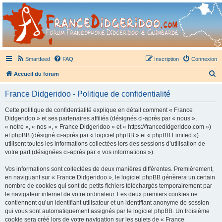
France Didgeridoo
Didgeridoo et Guimbarde sur France Didgeridoo - retrouvez la communauté.
Smartfeed
FAQ
Inscription
Connexion
R
Accueil du forum
e
France Didgeridoo - Politique de confidentialité
c
h
Cette politique de confidentialité explique en détail comment « France
Didgeridoo » et ses partenaires affiliés (désignés ci-après par « nous »,
e
« notre », « nos », « France Didgeridoo » et « https://francedidgeridoo.com »)
r
et phpBB (désigné ci-après par « logiciel phpBB » et « phpBB Limited »)
utilisent toutes les informations collectées lors des sessions d’utilisation de
c
votre part (désignées ci-après par « vos informations »).
h
Vos informations sont collectées de deux manières différentes. Premièrement,
e
en naviguant sur « France Didgeridoo », le logiciel phpBB génèrera un certain
r
nombre de cookies qui sont de petits fichiers téléchargés temporairement par
le navigateur internet de votre ordinateur. Les deux premiers cookies ne
contiennent qu’un identifiant utilisateur et un identifiant anonyme de session
qui vous sont automatiquement assignés par le logiciel phpBB. Un troisième
cookie sera créé lors de votre navigation sur les sujets de « France