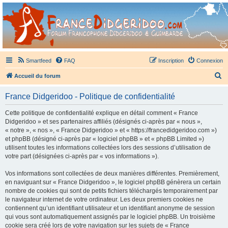
France Didgeridoo
Didgeridoo et Guimbarde sur France Didgeridoo - retrouvez la communauté.
Smartfeed
FAQ
Inscription
Connexion
R
Accueil du forum
e
France Didgeridoo - Politique de confidentialité
c
h
Cette politique de confidentialité explique en détail comment « France
Didgeridoo » et ses partenaires affiliés (désignés ci-après par « nous »,
e
« notre », « nos », « France Didgeridoo » et « https://francedidgeridoo.com »)
r
et phpBB (désigné ci-après par « logiciel phpBB » et « phpBB Limited »)
utilisent toutes les informations collectées lors des sessions d’utilisation de
c
votre part (désignées ci-après par « vos informations »).
h
Vos informations sont collectées de deux manières différentes. Premièrement,
e
en naviguant sur « France Didgeridoo », le logiciel phpBB génèrera un certain
r
nombre de cookies qui sont de petits fichiers téléchargés temporairement par
le navigateur internet de votre ordinateur. Les deux premiers cookies ne
contiennent qu’un identifiant utilisateur et un identifiant anonyme de session
qui vous sont automatiquement assignés par le logiciel phpBB. Un troisième
cookie sera créé lors de votre navigation sur les sujets de « France