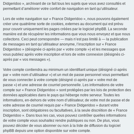
Didgeridoo », archivant de ce fait tous les sujets que vous avez consultés et
permettant d’améliorer votre confort de navigation en tant qu’utilisateur.
Lors de votre navigation sur « France Didgeridoo », nous pouvons également
créer une quatrième sorte de cookies, externes au document qui est prévu
pour couvrir uniquement les pages créées par le logiciel phpBB. La seconde
manière est de récupérer les informations que vous nous envoyez et que nous
collectons. Ceci peut correspondre — mais n’est pas limité à — la publication
de messages en tant qu’utilisateur anonyme, l’inscription sur « France
Didgeridoo » (désignée ci-après par « votre compte ») et les messages que
vous publiez après votre inscription et lors de votre connexion (désignés ci-
après par « vos messages »).
Votre compte contiendra au minimum un identifiant unique (désigné ci-après
par « votre nom d’utilisateur ») et un mot de passe personnel vous permettant
de vous connecter à votre compte (désigné ci-après par « votre mot de
passe ») et une adresse de courriel personnelle. Les informations de votre
compte sur « France Didgeridoo » sont protégées par les lois de protection des
données applicables dans le pays qui héberge notre serveur. Toutes les
informations, en-dehors de votre nom d’utilisateur, de votre mot de passe et de
votre adresse de courriel requis par « France Didgeridoo » durant votre
inscription, sont obligatoires ou facultatives, à la seule discrétion de « France
Didgeridoo ». Dans tous les cas, vous pouvez contrôler quelles informations
de votre compte vous souhaitez rendre publiques ou non. De plus, vous
pouvez décider de vous abonner ou non à la liste de diffusion du logiciel
phpBB depuis une option disponible sur votre compte.