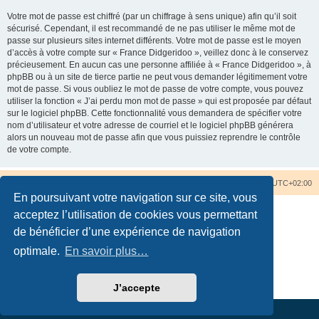
Votre mot de passe est chiffré (par un chiffrage à sens unique) afin qu’il soit
sécurisé. Cependant, il est recommandé de ne pas utiliser le même mot de
passe sur plusieurs sites internet différents. Votre mot de passe est le moyen
d’accès à votre compte sur « France Didgeridoo », veillez donc à le conservez
précieusement. En aucun cas une personne affiliée à « France Didgeridoo », à
phpBB ou à un site de tierce partie ne peut vous demander légitimement votre
mot de passe. Si vous oubliez le mot de passe de votre compte, vous pouvez
utiliser la fonction « J’ai perdu mon mot de passe » qui est proposée par défaut
sur le logiciel phpBB. Cette fonctionnalité vous demandera de spécifier votre
nom d’utilisateur et votre adresse de courriel et le logiciel phpBB générera
alors un nouveau mot de passe afin que vous puissiez reprendre le contrôle
de votre compte.
Accueil du forum
Nous contacter
Fuseau horaire sur
UTC+02:00
En poursuivant votre navigation sur ce site, vous
acceptez l’utilisation de cookies vous permettant
de bénéficier d’une expérience de navigation
optimale.
En savoir plus…
Développé par
phpBB
® Forum Software © phpBB Limited
Traduction française officielle
©
Qiaeru
Confidentialité
|
Conditions
J’accepte