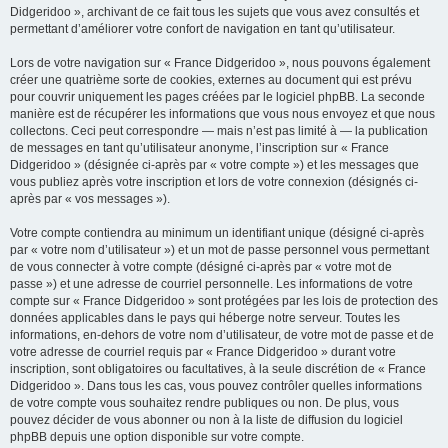
Didgeridoo », archivant de ce fait tous les sujets que vous avez consultés et
permettant d’améliorer votre confort de navigation en tant qu’utilisateur.
Lors de votre navigation sur « France Didgeridoo », nous pouvons également
créer une quatrième sorte de cookies, externes au document qui est prévu
pour couvrir uniquement les pages créées par le logiciel phpBB. La seconde
manière est de récupérer les informations que vous nous envoyez et que nous
collectons. Ceci peut correspondre — mais n’est pas limité à — la publication
de messages en tant qu’utilisateur anonyme, l’inscription sur « France
Didgeridoo » (désignée ci-après par « votre compte ») et les messages que
vous publiez après votre inscription et lors de votre connexion (désignés ci-
après par « vos messages »).
Votre compte contiendra au minimum un identifiant unique (désigné ci-après
par « votre nom d’utilisateur ») et un mot de passe personnel vous permettant
de vous connecter à votre compte (désigné ci-après par « votre mot de
passe ») et une adresse de courriel personnelle. Les informations de votre
compte sur « France Didgeridoo » sont protégées par les lois de protection des
données applicables dans le pays qui héberge notre serveur. Toutes les
informations, en-dehors de votre nom d’utilisateur, de votre mot de passe et de
votre adresse de courriel requis par « France Didgeridoo » durant votre
inscription, sont obligatoires ou facultatives, à la seule discrétion de « France
Didgeridoo ». Dans tous les cas, vous pouvez contrôler quelles informations
de votre compte vous souhaitez rendre publiques ou non. De plus, vous
pouvez décider de vous abonner ou non à la liste de diffusion du logiciel
phpBB depuis une option disponible sur votre compte.