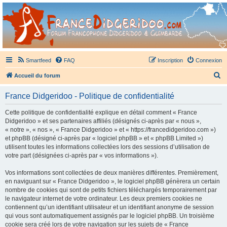
France Didgeridoo
Didgeridoo et Guimbarde sur France Didgeridoo - retrouvez la communauté.
Smartfeed
FAQ
Inscription
Connexion
R
Accueil du forum
e
France Didgeridoo - Politique de confidentialité
c
h
Cette politique de confidentialité explique en détail comment « France
Didgeridoo » et ses partenaires affiliés (désignés ci-après par « nous »,
e
« notre », « nos », « France Didgeridoo » et « https://francedidgeridoo.com »)
r
et phpBB (désigné ci-après par « logiciel phpBB » et « phpBB Limited »)
utilisent toutes les informations collectées lors des sessions d’utilisation de
c
votre part (désignées ci-après par « vos informations »).
h
Vos informations sont collectées de deux manières différentes. Premièrement,
e
en naviguant sur « France Didgeridoo », le logiciel phpBB génèrera un certain
r
nombre de cookies qui sont de petits fichiers téléchargés temporairement par
le navigateur internet de votre ordinateur. Les deux premiers cookies ne
contiennent qu’un identifiant utilisateur et un identifiant anonyme de session
qui vous sont automatiquement assignés par le logiciel phpBB. Un troisième
cookie sera créé lors de votre navigation sur les sujets de « France