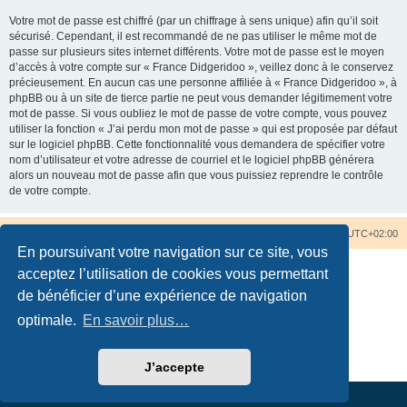
Votre mot de passe est chiffré (par un chiffrage à sens unique) afin qu’il soit
sécurisé. Cependant, il est recommandé de ne pas utiliser le même mot de
passe sur plusieurs sites internet différents. Votre mot de passe est le moyen
d’accès à votre compte sur « France Didgeridoo », veillez donc à le conservez
précieusement. En aucun cas une personne affiliée à « France Didgeridoo », à
phpBB ou à un site de tierce partie ne peut vous demander légitimement votre
mot de passe. Si vous oubliez le mot de passe de votre compte, vous pouvez
utiliser la fonction « J’ai perdu mon mot de passe » qui est proposée par défaut
sur le logiciel phpBB. Cette fonctionnalité vous demandera de spécifier votre
nom d’utilisateur et votre adresse de courriel et le logiciel phpBB générera
alors un nouveau mot de passe afin que vous puissiez reprendre le contrôle
de votre compte.
Accueil du forum
Nous contacter
Fuseau horaire sur
UTC+02:00
En poursuivant votre navigation sur ce site, vous
acceptez l’utilisation de cookies vous permettant
de bénéficier d’une expérience de navigation
optimale.
En savoir plus…
Développé par
phpBB
® Forum Software © phpBB Limited
Traduction française officielle
©
Qiaeru
Confidentialité
|
Conditions
J’accepte