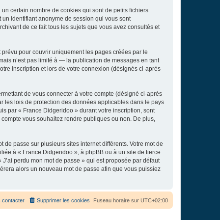
un certain nombre de cookies qui sont de petits fichiers
et un identifiant anonyme de session qui vous sont
chivant de ce fait tous les sujets que vous avez consultés et
 prévu pour couvrir uniquement les pages créées par le
ais n’est pas limité à — la publication de messages en tant
tre inscription et lors de votre connexion (désignés ci-après
ermettant de vous connecter à votre compte (désigné ci-après
r les lois de protection des données applicables dans le pays
uis par « France Didgeridoo » durant votre inscription, sont
tre compte vous souhaitez rendre publiques ou non. De plus,
 de passe sur plusieurs sites internet différents. Votre mot de
liée à « France Didgeridoo », à phpBB ou à un site de tierce
 « J’ai perdu mon mot de passe » qui est proposée par défaut
générera alors un nouveau mot de passe afin que vous puissiez
 contacter
Supprimer les cookies
Fuseau horaire sur
UTC+02:00