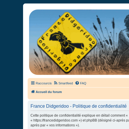
France Didgeridoo
Didgeridoo et Guimbarde sur France Didgeridoo - retrouvez la commun
Raccourcis
Smartfeed
FAQ
Accueil du forum
France Didgeridoo - Politique de confidentialité
Cette politique de confidentialité explique en détail comment « 
« https://francedidgeridoo.com ») et phpBB (désigné ci-après par
après par « vos informations »).