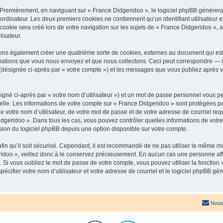
 Premièrement, en naviguant sur « France Didgeridoo », le logiciel phpBB génèrera 
ordinateur. Les deux premiers cookies ne contiennent qu’un identifiant utilisateur 
okie sera créé lors de votre navigation sur les sujets de « France Didgeridoo », ar
lisateur.
ons également créer une quatrième sorte de cookies, externes au document qui est
mations que vous nous envoyez et que nous collectons. Ceci peut correspondre — m
 (désignée ci-après par « votre compte ») et les messages que vous publiez après vo
igné ci-après par « votre nom d’utilisateur ») et un mot de passe personnel vous p
elle. Les informations de votre compte sur « France Didgeridoo » sont protégées pa
 votre nom d’utilisateur, de votre mot de passe et de votre adresse de courriel req
 Didgeridoo ». Dans tous les cas, vous pouvez contrôler quelles informations de vo
sion du logiciel phpBB depuis une option disponible sur votre compte.
afin qu’il soit sécurisé. Cependant, il est recommandé de ne pas utiliser le même mot
idoo », veillez donc à le conservez précieusement. En aucun cas une personne affi
Si vous oubliez le mot de passe de votre compte, vous pouvez utiliser la fonction
pécifier votre nom d’utilisateur et votre adresse de courriel et le logiciel phpBB 
Nous