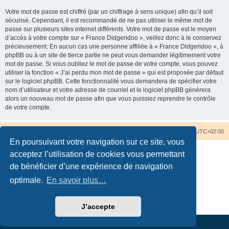
Votre mot de passe est chiffré (par un chiffrage à sens unique) afin qu’il soit
sécurisé. Cependant, il est recommandé de ne pas utiliser le même mot de
passe sur plusieurs sites internet différents. Votre mot de passe est le moyen
d’accès à votre compte sur « France Didgeridoo », veillez donc à le conservez
précieusement. En aucun cas une personne affiliée à « France Didgeridoo », à
phpBB ou à un site de tierce partie ne peut vous demander légitimement votre
mot de passe. Si vous oubliez le mot de passe de votre compte, vous pouvez
utiliser la fonction « J’ai perdu mon mot de passe » qui est proposée par défaut
sur le logiciel phpBB. Cette fonctionnalité vous demandera de spécifier votre
nom d’utilisateur et votre adresse de courriel et le logiciel phpBB générera
alors un nouveau mot de passe afin que vous puissiez reprendre le contrôle
de votre compte.
Accueil du forum
Nous contacter
Fuseau horaire sur
UTC+02:00
En poursuivant votre navigation sur ce site, vous
acceptez l’utilisation de cookies vous permettant
de bénéficier d’une expérience de navigation
optimale.
En savoir plus…
Développé par
phpBB
® Forum Software © phpBB Limited
Traduction française officielle
©
Qiaeru
Confidentialité
|
Conditions
J’accepte