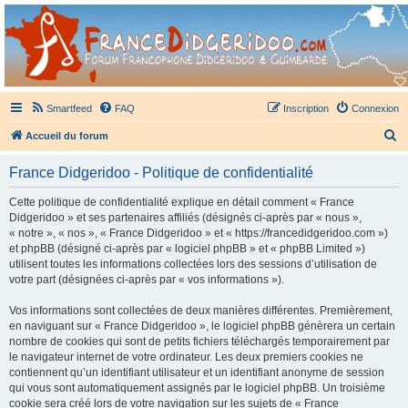
France Didgeridoo
Didgeridoo et Guimbarde sur France Didgeridoo - retrouvez la communauté.
Smartfeed
FAQ
Inscription
Connexion
R
Accueil du forum
e
France Didgeridoo - Politique de confidentialité
c
h
Cette politique de confidentialité explique en détail comment « France
Didgeridoo » et ses partenaires affiliés (désignés ci-après par « nous »,
e
« notre », « nos », « France Didgeridoo » et « https://francedidgeridoo.com »)
r
et phpBB (désigné ci-après par « logiciel phpBB » et « phpBB Limited »)
utilisent toutes les informations collectées lors des sessions d’utilisation de
c
votre part (désignées ci-après par « vos informations »).
h
Vos informations sont collectées de deux manières différentes. Premièrement,
e
en naviguant sur « France Didgeridoo », le logiciel phpBB génèrera un certain
r
nombre de cookies qui sont de petits fichiers téléchargés temporairement par
le navigateur internet de votre ordinateur. Les deux premiers cookies ne
contiennent qu’un identifiant utilisateur et un identifiant anonyme de session
qui vous sont automatiquement assignés par le logiciel phpBB. Un troisième
cookie sera créé lors de votre navigation sur les sujets de « France