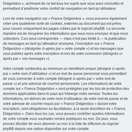
Didgeridoo », archivant de ce fait tous les sujets que vous avez consultés et
permettant d’améliorer votre confort de navigation en tant qu’utilisateur.
Lors de votre navigation sur « France Didgeridoo », nous pouvons également
créer une quatrième sorte de cookies, externes au document qui est prévu
pour couvrir uniquement les pages créées par le logiciel phpBB. La seconde
manière est de récupérer les informations que vous nous envoyez et que nous
collectons. Ceci peut correspondre — mais n’est pas limité à — la publication
de messages en tant qu’utilisateur anonyme, l’inscription sur « France
Didgeridoo » (désignée ci-après par « votre compte ») et les messages que
vous publiez après votre inscription et lors de votre connexion (désignés ci-
après par « vos messages »).
Votre compte contiendra au minimum un identifiant unique (désigné ci-après
par « votre nom d’utilisateur ») et un mot de passe personnel vous permettant
de vous connecter à votre compte (désigné ci-après par « votre mot de
passe ») et une adresse de courriel personnelle. Les informations de votre
compte sur « France Didgeridoo » sont protégées par les lois de protection des
données applicables dans le pays qui héberge notre serveur. Toutes les
informations, en-dehors de votre nom d’utilisateur, de votre mot de passe et de
votre adresse de courriel requis par « France Didgeridoo » durant votre
inscription, sont obligatoires ou facultatives, à la seule discrétion de « France
Didgeridoo ». Dans tous les cas, vous pouvez contrôler quelles informations
de votre compte vous souhaitez rendre publiques ou non. De plus, vous
pouvez décider de vous abonner ou non à la liste de diffusion du logiciel
phpBB depuis une option disponible sur votre compte.